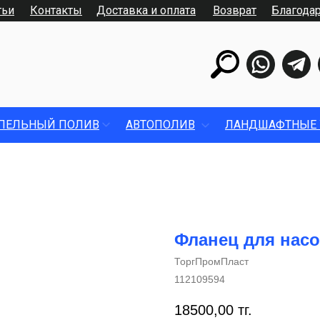
тьи
Контакты
Доставка и оплата
Возврат
Благода
ПЕЛЬНЫЙ ПОЛИВ
АВТОПОЛИВ
ЛАНДШАФТНЫЕ 
Фланец для насо
ТоргПромПласт
112109594
18500,00
тг.