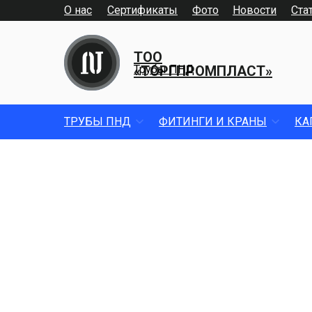
О нас
Сертификаты
Фото
Новости
Ста
ТОО
«ТОРГПРОМПЛАСТ»
Трубы ПНД
ТРУБЫ ПНД
ФИТИНГИ И КРАНЫ
КА