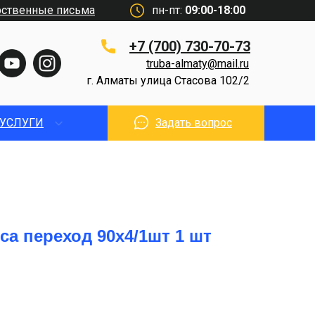
рственные письма
пн-пт:
09:00-18:00
+7 (700) 730-70-73
truba-almaty@mail.ru
г. Алматы улица Стасова 102/2
УСЛУГИ
Задать вопрос
са переход 90х4/1шт 1 шт