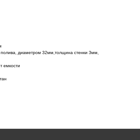
м
 полива, диаметром 32мм,толщина стенки 3мм,
от емкости
тан