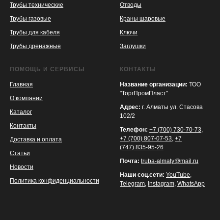
Трубы технические
Отводы
KASPI
SATU
WILDBERRIES
Трубы газовые
Краны шаровые
Трубы для кабеля
Ключи
Трубы дренажные
Заглушки
ПОМОЩЬ И СЕРВИСЫ
КОНТАКТЫ
Главная
Название организации:
ТОО
"ТоргПромПласт"
О компании
Адрес:
г. Алматы ул. Стасова
Каталог
102/2
Контакты
Телефон:
+7 (700) 730-70-73
,
+7 (700) 807-07-53
,
+7
Доставка и оплата
(747) 835-95-26
Статьи
Почта:
truba-almaty@mail.ru
Новости
Наши соц.сети:
YouTube
,
Политика конфиденциальности
Telegram
,
Instagram
,
WhatsApp