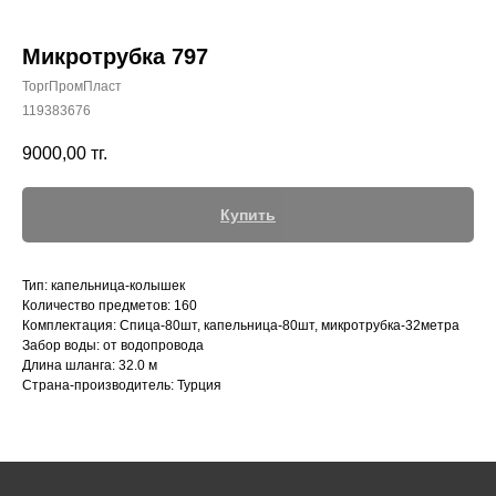
Микротрубка 797
ТоргПромПласт
119383676
+7 (700) 730-70-73
9000,00
тг.
Купить
Тип: капельница-колышек
Количество предметов: 160
Комплектация: Спица-80шт, капельница-80шт, микротрубка-32метра
Забор воды: от водопровода
Длина шланга: 32.0 м
Страна-производитель: Турция