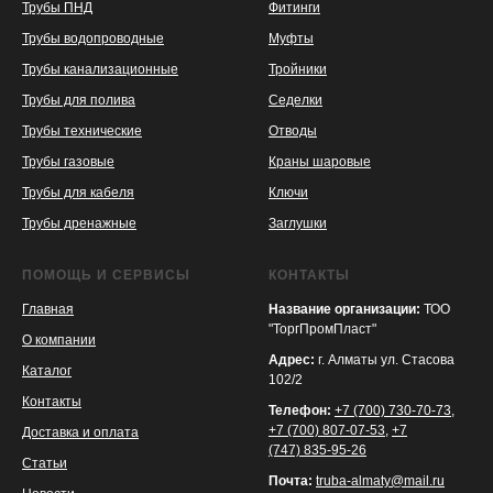
Трубы ПНД
Фитинги
Трубы водопроводные
Муфты
Трубы канализационные
Тройники
Трубы для полива
Седелки
Трубы технические
Отводы
KASPI
SATU
WILDBERRIES
Трубы газовые
Краны шаровые
Трубы для кабеля
Ключи
Трубы дренажные
Заглушки
ПОМОЩЬ И СЕРВИСЫ
КОНТАКТЫ
Главная
Название организации:
ТОО
"ТоргПромПласт"
О компании
Адрес:
г. Алматы ул. Стасова
Каталог
102/2
Контакты
Телефон:
+7 (700) 730-70-73
,
+7 (700) 807-07-53
,
+7
Доставка и оплата
(747) 835-95-26
Статьи
Почта:
truba-almaty@mail.ru