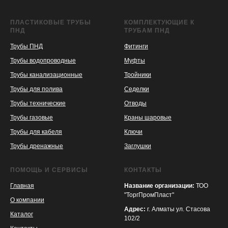
ПЛАСТИКОВЫЕ ТРУБЫ
КОМПЛЕКТУЮЩИЕ К
ПНД
ТРУБАМ ПНД
Трубы ПНД
Фитинги
Трубы водопроводные
Муфты
Трубы канализационные
Тройники
Трубы для полива
Седелки
Трубы технические
Отводы
KASPI
SATU
WILDBERRIES
Трубы газовые
Краны шаровые
Трубы для кабеля
Ключи
Трубы дренажные
Заглушки
ПОМОЩЬ И СЕРВИСЫ
КОНТАКТЫ
Главная
Название организации:
ТОО
"ТоргПромПласт"
О компании
Адрес:
г. Алматы ул. Стасова
Каталог
102/2