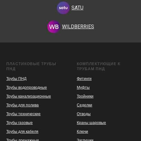
SATU
WILDBERRIES
ПЛАСТИКОВЫЕ ТРУБЫ
КОМПЛЕКТУЮЩИЕ К
ПНД
ТРУБАМ ПНД
Трубы ПНД
Фитинги
Трубы водопроводные
Муфты
Трубы канализационные
Тройники
Трубы для полива
Седелки
Трубы технические
Отводы
KASPI
SATU
WILDBERRIES
Трубы газовые
Краны шаровые
Трубы для кабеля
Ключи
Трубы дренажные
Заглушки