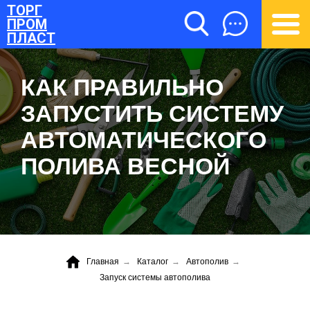
ТОРГ
ПРОМ
ПЛАСТ
КАК ПРАВИЛЬНО
ЗАПУСТИТЬ СИСТЕМУ
АВТОМАТИЧЕСКОГО
ПОЛИВА ВЕСНОЙ
ТОРГПРОМПЛАСТ
Главная
→
Каталог
→
Автополив
→
Запуск системы автополива