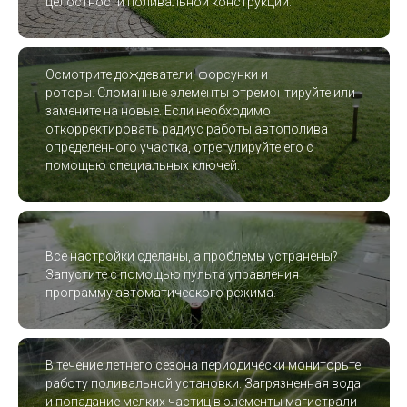
целостности поливальной конструкции.
Осмотрите дождеватели, форсунки и
роторы. Сломанные элементы отремонтируйте или
замените на новые. Если необходимо
откорректировать радиус работы автополива
определенного участка, отрегулируйте его с
помощью специальных ключей.
Все настройки сделаны, а проблемы устранены?
Запустите с помощью пульта управления
программу автоматического режима.
В течение летнего сезона периодически мониторьте
работу поливальной установки. Загрязненная вода
и попадание мелких частиц в элементы магистрали