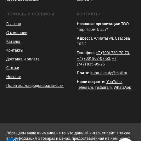
ПОМОЩЬ И СЕРВИСЫ
КОНТАКТЫ
Главная
Название организации:
ТОО
"ТоргПромПласт"
О компании
Адрес:
г. Алматы ул. Стасова
Каталог
102/2
Контакты
Телефон:
+7 (700) 730-70-73
,
+7 (700) 807-07-53
,
+7
Доставка и оплата
(747) 835-95-26
Статьи
Почта:
truba-almaty@mail.ru
Новости
Наши соц.сети:
YouTube
,
Политика конфиденциальности
Telegram
,
Instagram
,
WhatsApp
Обращаем ваше внимание на то, что данный интернет-сайт, а также
вся информация о товарах и ценах, предоставленная на нём, носит