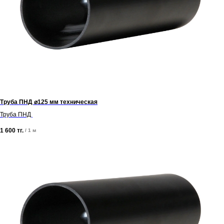
Труба ПНД ⌀125 мм техническая
Труба ПНД
1 600
тг.
/
1 м