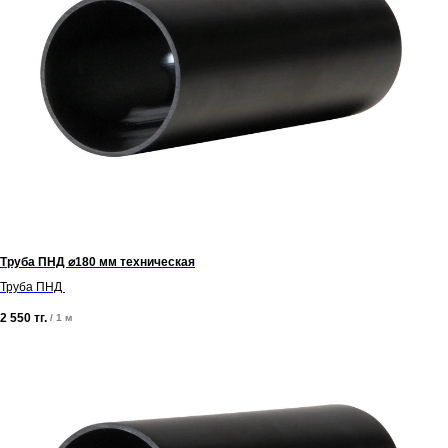
Труба ПНД ⌀180 мм техническая
Труба ПНД
2 550
тг.
/
1 м