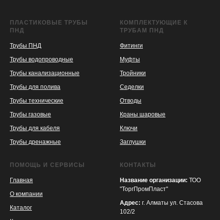
ПЛАСТИКОВЫЕ ТРУБЫ
КОМПЛЕКТУЮЩИЕ К
ПНД
ТРУБАМ ПНД
Трубы ПНД
Фитинги
Трубы водопроводные
Муфты
Трубы канализационные
Тройники
Трубы для полива
Седелки
Трубы технические
Отводы
KASPI
SATU
WILDBERRIES
Трубы газовые
Краны шаровые
Трубы для кабеля
Ключи
Трубы дренажные
Заглушки
ПОМОЩЬ И СЕРВИСЫ
КОНТАКТЫ
Главная
Название организации:
ТОО
"ТоргПромПласт"
О компании
Адрес:
г. Алматы ул. Стасова
Каталог
102/2