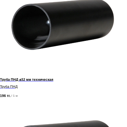
+7 (700) 730-70-73
Труба ПНД ⌀32 мм техническая
Труба ПНД
196
тг.
/
1 м