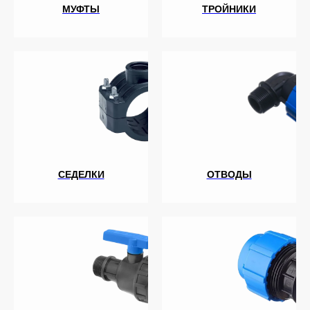
МУФТЫ
ТРОЙНИКИ
+7 (700) 730-70-73
СЕДЕЛКИ
ОТВОДЫ