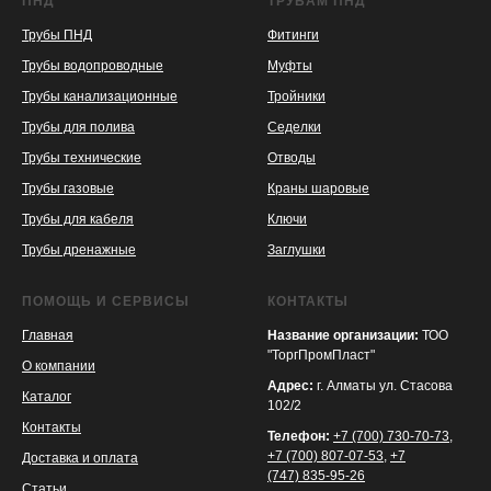
ПНД
ТРУБАМ ПНД
Трубы ПНД
Фитинги
Трубы водопроводные
Муфты
Трубы канализационные
Тройники
Трубы для полива
Седелки
Трубы технические
Отводы
KASPI
SATU
WILDBERRIES
Трубы газовые
Краны шаровые
Трубы для кабеля
Ключи
Трубы дренажные
Заглушки
ПОМОЩЬ И СЕРВИСЫ
КОНТАКТЫ
Главная
Название организации:
ТОО
"ТоргПромПласт"
О компании
Адрес:
г. Алматы ул. Стасова
Каталог
102/2
Контакты
Телефон:
+7 (700) 730-70-73
,
+7 (700) 807-07-53
,
+7
Доставка и оплата
(747) 835-95-26
Статьи