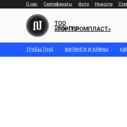
О нас
Сертификаты
Фото
Новости
Ста
ТОО
«ТОРГПРОМПЛАСТ»
Трубы ПНД
ТРУБЫ ПНД
ФИТИНГИ И КРАНЫ
КА