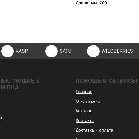
Длина, мм: 200
KASPI
SATU
WILDBERRIES
KASPI
SATU
WILDBERRIES
ЛЕКТУЮЩИЕ К
ПОМОЩЬ И СЕРВИСЫ
АМ ПНД
Главная
О компании
Каталог
и
Контакты
Доставка и оплата