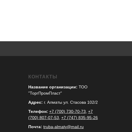
КОНТАКТЫ
Название организации:
ТОО
"ТоргПромПласт"
Адрес:
г. Алматы ул. Стасова 102/2
Телефон:
+7 (700) 730-70-73
,
+7
(700) 807-07-53
,
+7 (747) 835-95-26
Почта:
truba-almaty@mail.ru