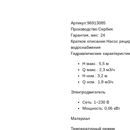
КУПИТЬ
Артикул:
96913085
Производство:
Сербия
Гарантия, мес:
24
Краткое описание:
Насос рецир
водоснабжения
Гидравлические характеристи
H макс.:
5,5 м
Q макс.:
2,3 м3/ч
H ном.:
3,2 м
Q ном.:
1,8 м3/ч
Электродвигатель
Сеть:
1~230 В
Мощность:
0,06 кВт
Материал
Температурный режим