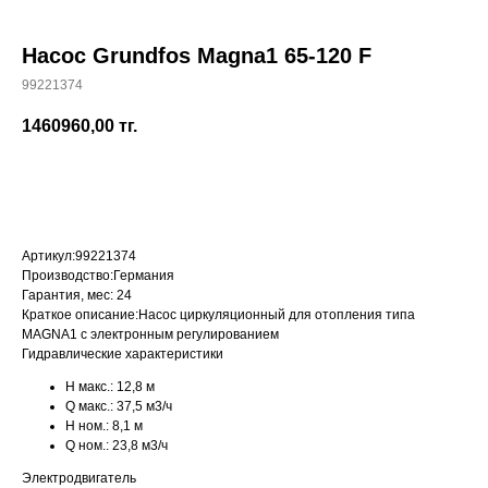
Насос Grundfos Magna1 65-120 F
99221374
+7 (700) 730-70-73
1460960,00
тг.
КУПИТЬ
Артикул:
99221374
Производство:
Германия
Гарантия, мес:
24
Краткое описание:
Насос циркуляционный для отопления типа
MAGNA1 с электронным регулированием
Гидравлические характеристики
H макс.:
12,8 м
Q макс.:
37,5 м3/ч
H ном.:
8,1 м
Q ном.:
23,8 м3/ч
Электродвигатель