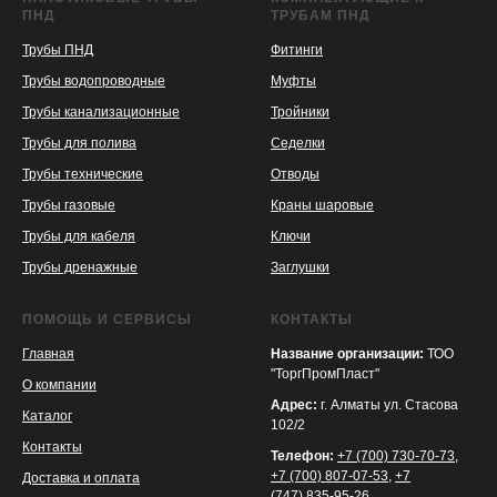
ПНД
ТРУБАМ ПНД
Трубы ПНД
Фитинги
Трубы водопроводные
Муфты
Трубы канализационные
Тройники
Трубы для полива
Седелки
Трубы технические
Отводы
KASPI
SATU
WILDBERRIES
Трубы газовые
Краны шаровые
Трубы для кабеля
Ключи
Трубы дренажные
Заглушки
ПОМОЩЬ И СЕРВИСЫ
КОНТАКТЫ
Главная
Название организации:
ТОО
"ТоргПромПласт"
О компании
Адрес:
г. Алматы ул. Стасова
Каталог
102/2
Контакты
Телефон:
+7 (700) 730-70-73
,
+7 (700) 807-07-53
,
+7
Доставка и оплата
(747) 835-95-26