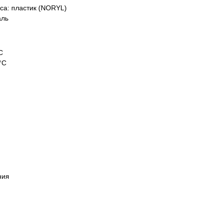
еса:
пластик (NORYL)
аль
С
°С
ния