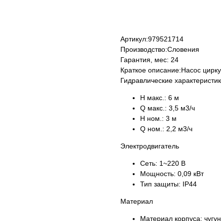
КУПИТЬ
Артикул:
979521714
Производство:
Словения
Гарантия, мес:
24
Краткое описание:
Насос цирк
Гидравлические характеристи
H макс.:
6 м
Q макс.:
3,5 м3/ч
H ном.:
3 м
Q ном.:
2,2 м3/ч
Электродвигатель
Сеть:
1~220 В
Мощность:
0,09 кВт
Тип защиты:
IP44
Материал
Материал корпуса:
чугун