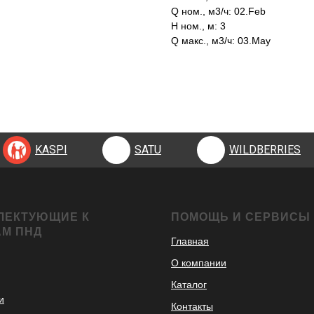
Q ном., м3/ч: 02.Feb
H ном., м: 3
Q макс., м3/ч: 03.May
KASPI
SATU
WILDBERRIES
KASPI
SATU
WILDBERRIES
ЛЕКТУЮЩИЕ К
ПОМОЩЬ И СЕРВИСЫ
АМ ПНД
Главная
О компании
Каталог
и
Контакты