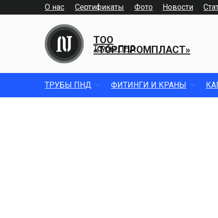
О нас
Сертификаты
Фото
Новости
Ста
ТОО
«ТОРГПРОМПЛАСТ»
Трубы ПНД
ТРУБЫ ПНД
ФИТИНГИ И КРАНЫ
КА