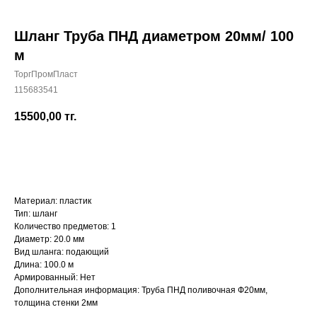
Шланг Труба ПНД диаметром 20мм/ 100
м
ТоргПромПласт
+7 (700) 730-70-73
115683541
15500,00
тг.
КУПИТЬ
Материал: пластик
Тип: шланг
Количество предметов: 1
Диаметр: 20.0 мм
Вид шланга: подающий
Длина: 100.0 м
Армированный: Нет
Дополнительная информация: Труба ПНД поливочная Ф20мм,
толщина стенки 2мм