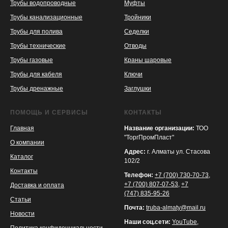
Трубы водопроводные
Муфты
Трубы канализационные
Тройники
Трубы для полива
Седелки
Трубы технические
Отводы
KASPI
SATU
WILDBERRIES
Трубы газовые
Краны шаровые
Трубы для кабеля
Ключи
Трубы дренажные
Заглушки
ПОМОЩЬ И СЕРВИСЫ
КОНТАКТЫ
Главная
Название организации:
ТОО
"ТоргПромПласт"
О компании
Адрес:
г. Алматы ул. Стасова
Каталог
102/2
Контакты
Телефон:
+7 (700) 730-70-73
,
+7 (700) 807-07-53
,
+7
Доставка и оплата
(747) 835-95-26
Статьи
Почта:
truba-almaty@mail.ru
Новости
Наши соц.сети:
YouTube
,