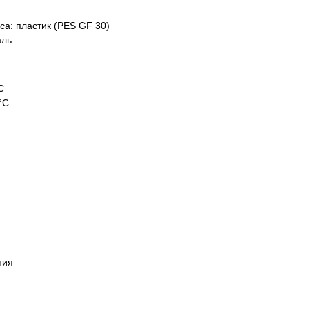
еса:
пластик (PES GF 30)
аль
С
°С
ния