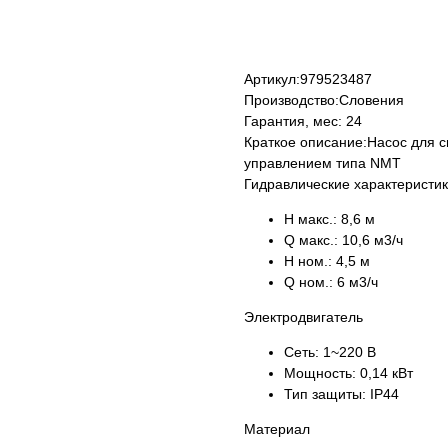
КУПИТЬ
Артикул:
979523487
Производство:
Словения
Гарантия, мес:
24
Краткое описание:
Насос для 
управлением типа NMT
Гидравлические характеристи
H макс.:
8,6 м
Q макс.:
10,6 м3/ч
H ном.:
4,5 м
Q ном.:
6 м3/ч
Электродвигатель
Сеть:
1~220 В
Мощность:
0,14 кВт
Тип защиты:
IP44
Материал