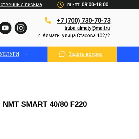
рственные письма
пн-пт:
09:00-18:00
+7 (700) 730-70-73
truba-almaty@mail.ru
г. Алматы улица Стасова 102/2
УСЛУГИ
Задать вопрос
 NMT SMART 40/80 F220