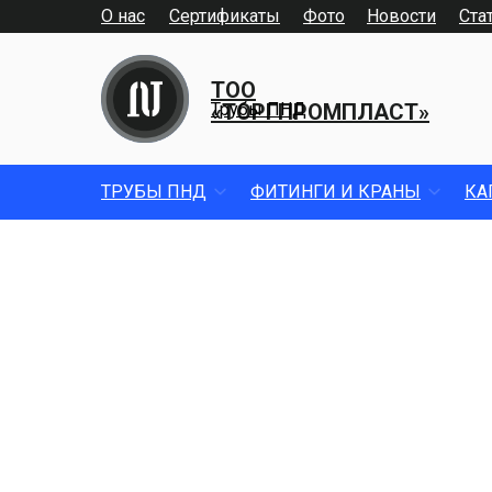
О нас
Сертификаты
Фото
Новости
Ста
ТОО
«ТОРГПРОМПЛАСТ»
Трубы ПНД
ТРУБЫ ПНД
ФИТИНГИ И КРАНЫ
КА