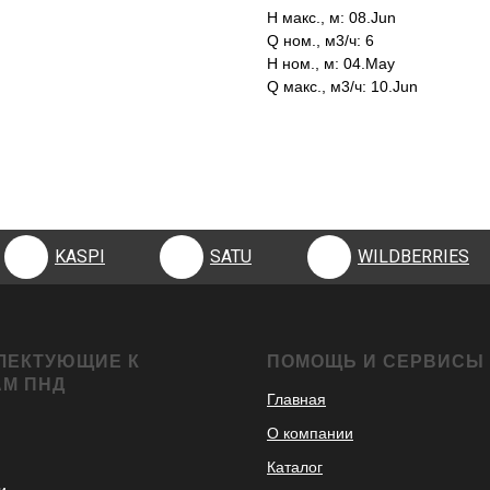
H макс., м: 08.Jun
Q ном., м3/ч: 6
H ном., м: 04.May
Q макс., м3/ч: 10.Jun
KASPI
SATU
WILDBERRIES
KASPI
SATU
WILDBERRIES
ЛЕКТУЮЩИЕ К
ПОМОЩЬ И СЕРВИСЫ
АМ ПНД
Главная
О компании
Каталог