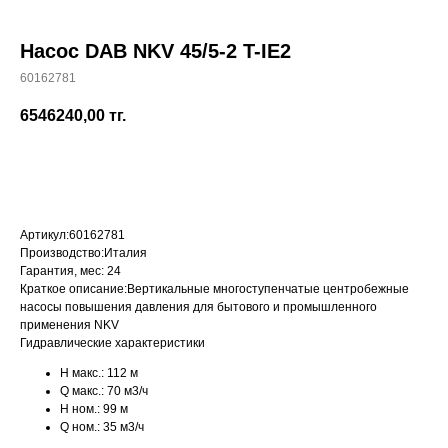
Насос DAB NKV 45/5-2 T-IE2
60162781
+7 (700) 730-70-73
6546240,00
тг.
КУПИТЬ
Артикул:
60162781
Производство:
Италия
Гарантия, мес:
24
Краткое описание:
Вертикальные многоступенчатые центробежные
насосы повышения давления для бытового и промышленного
применения NKV
Гидравлические характеристики
H макс.:
112 м
Q макс.:
70 м3/ч
H ном.:
99 м
Q ном.:
35 м3/ч