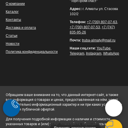
"ТоргПромПласт"
О компании
Адрес:
г. Алматы ул. Стасова
Каталог
102/2
Контакты
Телефон:
+7 (700) 807-07-63
,
+7 (700) 807-07-53
,
+7 (747)
Доставка и оплата
835-95-26
Статьи
Почта:
truba-almaty@mail.ru
Новости
Наши соц.сети:
YouTube
,
Политика конфиденциальности
Telegram
,
Instagram
,
WhatsApp
Обращаем ваше внимание на то, что данный интернет-сайт, а также
вся информация о товарах и ценах, предоставленная на нём, носит
исключительно информационный характер и ни при каких условиях не
является публичной офертой.
Для получения подробной информации о наличии и стоимости
указанных товаров и (или) услуг, пожалуйста, обращайтесь к