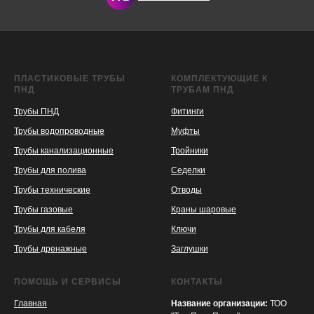
ПЛАСТИКОВЫЕ ТРУБЫ
КОМПЛЕКТУЮЩИЕ К
ПНД
ТРУБАМ ПНД
Трубы ПНД
Фитинги
Трубы водопроводные
Муфты
Трубы канализационные
Тройники
Трубы для полива
Седелки
Трубы технические
Отводы
KASPI
SATU
WILDBERRIES
Трубы газовые
Краны шаровые
Трубы для кабеля
Ключи
Трубы дренажные
Заглушки
ПОМОЩЬ И СЕРВИСЫ
КОНТАКТЫ
Главная
Название организации:
ТОО