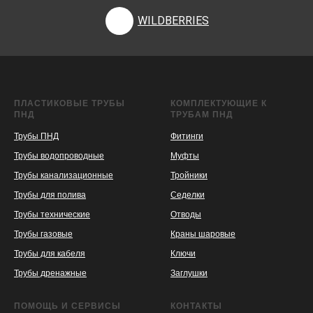
WILDBERRIES
ПЛАСТИКОВЫЕ ТРУБЫ
КОМПЛЕКТУЮЩИЕ К
ПНД
ТРУБАМ ПНД
Трубы ПНД
Фитинги
Трубы водопроводные
Муфты
Трубы канализационные
Тройники
Трубы для полива
Седелки
Трубы технические
Отводы
KASPI
SATU
WILDBERRIES
Трубы газовые
Краны шаровые
Трубы для кабеля
Ключи
Трубы дренажные
Заглушки
ПОМОЩЬ И СЕРВИСЫ
КОНТАКТЫ