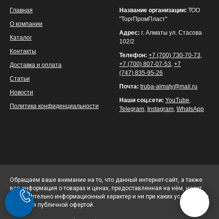
Главная
Название организации:
ТОО
"ТоргПромПласт"
О компании
Адрес:
г. Алматы ул. Стасова
Каталог
102/2
Контакты
Телефон:
+7 (700) 730-70-73
,
+7 (700) 807-07-53
,
+7
Доставка и оплата
(747) 835-95-26
Статьи
Почта:
truba-almaty@mail.ru
Новости
Наши соц.сети:
YouTube
,
Политика конфиденциальности
Telegram
,
Instagram
,
WhatsApp
Обращаем ваше внимание на то, что данный интернет-сайт, а также
вся информация о товарах и ценах, предоставленная на нём, носит
исключительно информационный характер и ни при каких условиях не
является публичной офертой.