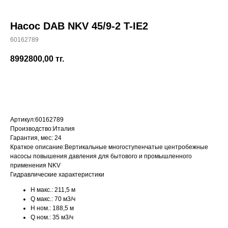
Насос DAB NKV 45/9-2 T-IE2
60162789
+7 (700) 730-70-73
8992800,00
тг.
КУПИТЬ
Артикул:
60162789
Производство:
Италия
Гарантия, мес:
24
Краткое описание:
Вертикальные многоступенчатые центробежные
насосы повышения давления для бытового и промышленного
применения NKV
Гидравлические характеристики
H макс.:
211,5 м
Q макс.:
70 м3/ч
H ном.:
188,5 м
Q ном.:
35 м3/ч