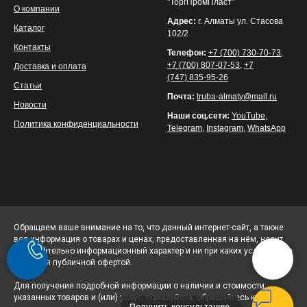
"ТоргПромПласт"
О компании
Адрес:
г. Алматы ул. Стасова
Каталог
102/2
Контакты
Телефон:
+7 (700) 730-70-73
,
+7 (700) 807-07-53
,
+7
Доставка и оплата
(747) 835-95-26
Статьи
Почта:
truba-almaty@mail.ru
Новости
Наши соц.сети:
YouTube
,
Политика конфиденциальности
Telegram
,
Instagram
,
WhatsApp
Обращаем ваше внимание на то, что данный интернет-сайт, а также
вся информация о товарах и ценах, предоставленная на нём, носит
исключительно информационный характер и ни при каких условиях не
является публичной офертой.
Для получения подробной информации о наличии и стоимости
указанных товаров и (или) услуг, пожалуйста, обращайтесь к