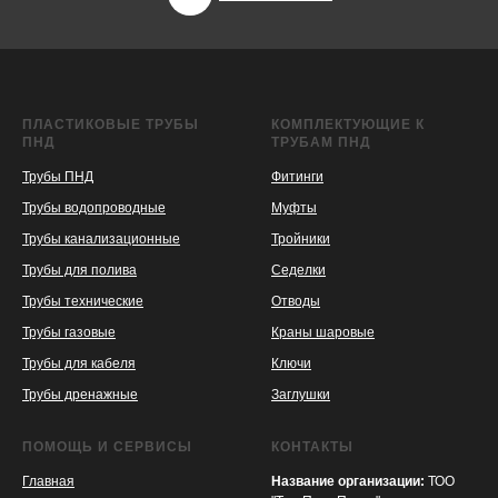
ПЛАСТИКОВЫЕ ТРУБЫ
КОМПЛЕКТУЮЩИЕ К
ПНД
ТРУБАМ ПНД
Трубы ПНД
Фитинги
Трубы водопроводные
Муфты
Трубы канализационные
Тройники
Трубы для полива
Седелки
Трубы технические
Отводы
KASPI
SATU
WILDBERRIES
Трубы газовые
Краны шаровые
Трубы для кабеля
Ключи
Трубы дренажные
Заглушки
ПОМОЩЬ И СЕРВИСЫ
КОНТАКТЫ
Главная
Название организации:
ТОО