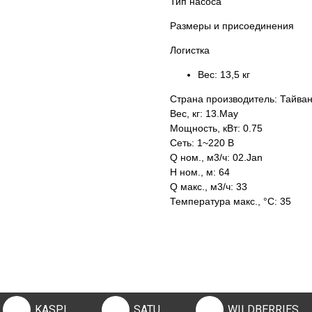
Тип насоса
Размеры и присоединения
Логистка
Вес:
13,5 кг
Страна производитель: Тайва
Вес, кг: 13.May
Мощность, кВт: 0.75
Сеть: 1~220 В
Q ном., м3/ч: 02.Jan
H ном., м: 64
Q макс., м3/ч: 33
Температура макс., °С: 35
KASPI
SATU
WILDBERRIES
KASPI
SATU
WILDBERRIES