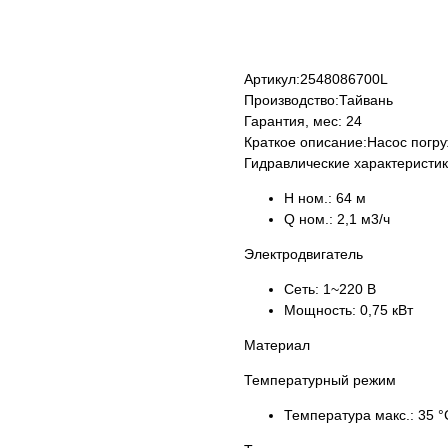
КУПИТЬ
Артикул:
2548086700L
Производство:
Тайвань
Гарантия, мес:
24
Краткое описание:
Насос погр
Гидравлические характеристи
H ном.:
64 м
Q ном.:
2,1 м3/ч
Электродвигатель
Сеть:
1~220 В
Мощность:
0,75 кВт
Материал
Температурный режим
Температура макс.:
35 °