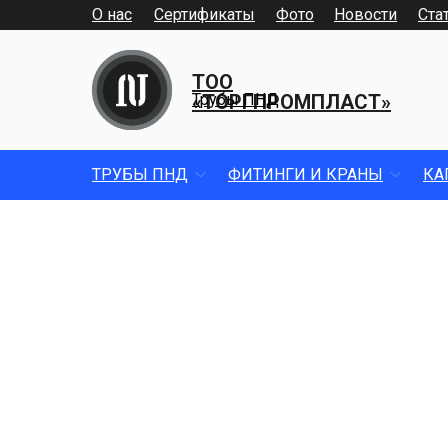
О нас
Сертификаты
Фото
Новости
Ста
ТОО
«ТОРГПРОМПЛАСТ»
Трубы ПНД
ТРУБЫ ПНД
ФИТИНГИ И КРАНЫ
КА