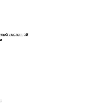
ужной скважинный
ки
С