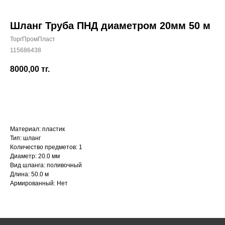
Шланг Труба ПНД диаметром 20мм 50 м
ТоргПромПласт
115686438
+7 (700) 730-70-73
8000,00
тг.
КУПИТЬ
Материал: пластик
Тип: шланг
Количество предметов: 1
Диаметр: 20.0 мм
Вид шланга: поливочный
Длина: 50.0 м
Армированный: Нет