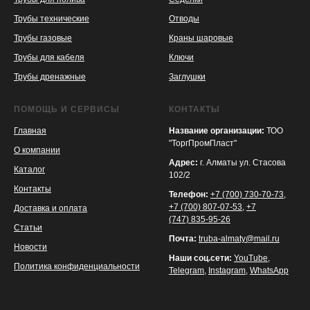
Трубы технические
Отводы
KASPI
SATU
WILDBERRIES
Трубы газовые
Краны шаровые
Трубы для кабеля
Ключи
Трубы дренажные
Заглушки
ПОМОЩЬ И СЕРВИСЫ
КОНТАКТЫ
Главная
Название организации:
ТОО
"ТоргПромПласт"
О компании
Адрес:
г. Алматы ул. Стасова
Каталог
102/2
Контакты
Телефон:
+7 (700) 730-70-73
,
+7 (700) 807-07-53
,
+7
Доставка и оплата
(747) 835-95-26
Статьи
Почта:
truba-almaty@mail.ru
Новости
Наши соц.сети:
YouTube
,
Политика конфиденциальности
Telegram
,
Instagram
,
WhatsApp