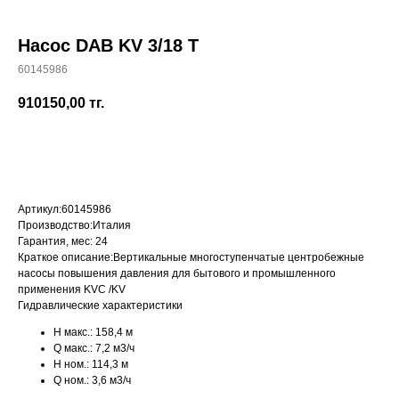
Насос DAB KV 3/18 T
60145986
+7 (700) 730-70-73
910150,00
тг.
КУПИТЬ
Артикул:
60145986
Производство:
Италия
Гарантия, мес:
24
Краткое описание:
Вертикальные многоступенчатые центробежные
насосы повышения давления для бытового и промышленного
применения KVC /KV
Гидравлические характеристики
H макс.:
158,4 м
Q макс.:
7,2 м3/ч
H ном.:
114,3 м
Q ном.:
3,6 м3/ч