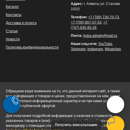
Адрес:
г. Алматы ул. Стасова
Каталог
102/2
Контакты
Телефон:
+7 (700) 730-70-73
,
+7 (700) 807-07-53
,
+7
Доставка и оплата
(747) 835-95-26
Статьи
Почта:
truba-almaty@mail.ru
Новости
Наши соц.сети:
YouTube
,
Политика конфиденциальности
Telegram
,
Instagram
,
WhatsApp
Обращаем ваше внимание на то, что данный интернет-сайт, а также
вся информация о товарах и ценах, предоставленная на нём, носит
исключительно информационный характер и ни при каких условиях не
является публичной офертой.
Для получения подробной информации о наличии и стоимости
указанных товаров и (или) услуг, пожалуйста, обращайтесь к
Получить консультацию
менеджеру с помощью специальной формы связи или по телефону