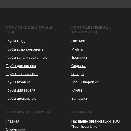
ПЛАСТИКОВЫЕ ТРУБЫ
КОМПЛЕКТУЮЩИЕ К
ПНД
ТРУБАМ ПНД
Трубы ПНД
Фитинги
Трубы водопроводные
Муфты
Трубы канализационные
Тройники
Трубы для полива
Седелки
Трубы технические
Отводы
KASPI
SATU
WILDBERRIES
Трубы газовые
Краны шаровые
Трубы для кабеля
Ключи
Трубы дренажные
Заглушки
ПОМОЩЬ И СЕРВИСЫ
КОНТАКТЫ
Главная
Название организации:
ТОО
"ТоргПромПласт"
О компании