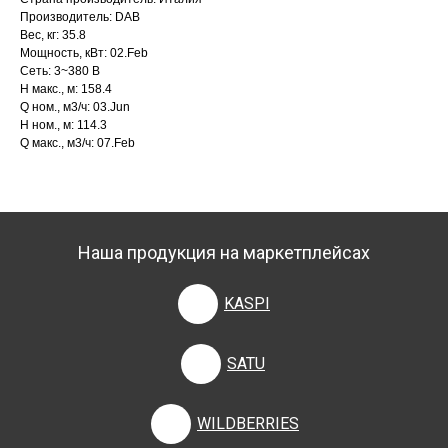
Производитель: DAB
Вес, кг: 35.8
Мощность, кВт: 02.Feb
Сеть: 3~380 В
H макс., м: 158.4
Q ном., м3/ч: 03.Jun
H ном., м: 114.3
Q макс., м3/ч: 07.Feb
Наша продукция на маркетплейсах
KASPI
SATU
WILDBERRIES