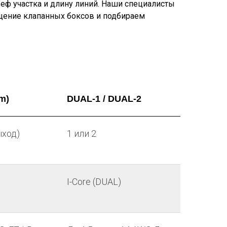
еф участка и длину линий. Наши специалисты
щение клапанных боксов и подбираем
m)
DUAL-1 / DUAL-2
ыход)
1 или 2
I-Core (DUAL)