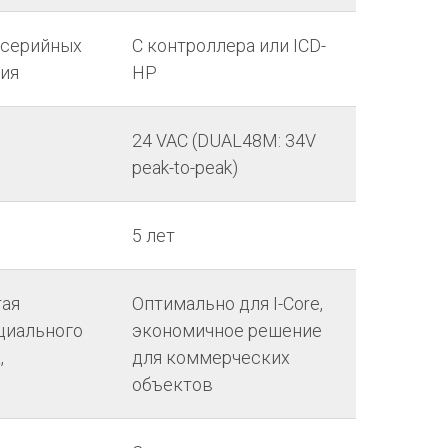
 серийных
С контроллера или ICD-
ция
HP
24 VAC (DUAL48M: 34V
peak-to-peak)
5 лет
тая
Оптимально для I-Core,
ециального
экономичное решение
,
для коммерческих
объектов