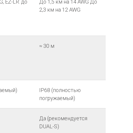
G, EZ-LR: до
До 1,5 км на 14 AWG До
2,3 км на 12 AWG
≈ 30 м
жаемый)
IP68 (полностью
погружаемый)
Да (рекомендуется
DUAL-S)