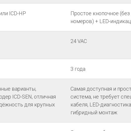
или ICD-HP
Простое кнопочное (без
номеров) + LED-индика
24 VAC
3 года
ные варианты,
Самая доступная и прос
дер ICD-SEN, отличная
система, не требует сп
адёжность для крупных
кабеля, LED-диагностика
гибридный монтаж