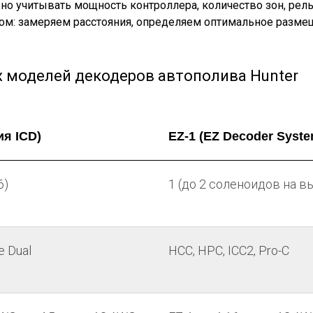
о учитывать мощность контроллера, количество зон, рель
ом: замеряем расстояния, определяем оптимальное разме
 моделей декодеров автополива Hunter
ия ICD)
EZ-1 (EZ Decoder Syste
6)
1 (до 2 соленоидов на в
e Dual
HCC, HPC, ICC2, Pro-C