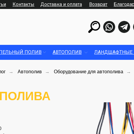
тьи
Контакты
Доставка и оплата
Возврат
Благода
ПЕЛЬНЫЙ ПОЛИВ
АВТОПОЛИВ
ЛАНДШАФТНЫЕ 
лог
→
Автополив
→
Оборудование для автополива
→
ОПОЛИВА
О