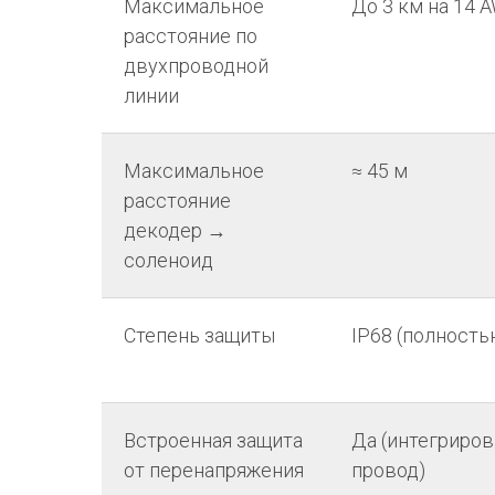
Максимальное
До 3 км на 14 A
расстояние по
двухпроводной
линии
Максимальное
≈ 45 м
расстояние
декодер →
соленоид
Степень защиты
IP68 (полност
Встроенная защита
Да (интегриро
от перенапряжения
провод)