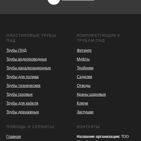
ПЛАСТИКОВЫЕ ТРУБЫ
КОМПЛЕКТУЮЩИЕ К
ПНД
ТРУБАМ ПНД
Трубы ПНД
Фитинги
Трубы водопроводные
Муфты
Трубы канализационные
Тройники
Трубы для полива
Седелки
Трубы технические
Отводы
KASPI
SATU
WILDBERRIES
Трубы газовые
Краны шаровые
Трубы для кабеля
Ключи
Трубы дренажные
Заглушки
ПОМОЩЬ И СЕРВИСЫ
КОНТАКТЫ
Главная
Название организации:
ТОО