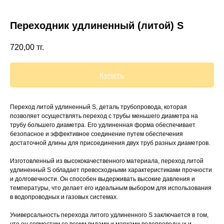
Переходник удлиненный (литой) S
720,00
тг.
+7 (700) 730-70-73
Купить
Переход литой удлиненный S, деталь трубопровода, которая
позволяет осуществлять переход с трубы меньшего диаметра на
трубу большего диаметра. Его удлиненная форма обеспечивает
безопасное и эффективное соединение путем обеспечения
достаточной длины для присоединения двух труб разных диаметров.
Изготовленный из высококачественного материала, переход литой
удлиненный S обладает превосходными характеристиками прочности
и долговечности. Он способен выдерживать высокие давления и
температуры, что делает его идеальным выбором для использования
в водопроводных и газовых системах.
Универсальность перехода литого удлиненного S заключается в том,