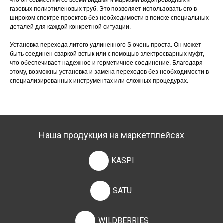
что он совместим со всеми видами и марками водопроводных и
газовых полиэтиленовых труб. Это позволяет использовать его в
широком спектре проектов без необходимости в поиске специальных
деталей для каждой конкретной ситуации.
Установка перехода литого удлиненного S очень проста. Он может
быть соединен сваркой встык или с помощью электросварных муфт,
что обеспечивает надежное и герметичное соединение. Благодаря
этому, возможны установка и замена переходов без необходимости в
специализированных инструментах или сложных процедурах.
Наша продукция на маркетплейсах
KASPI
SATU
WILDBERRIES