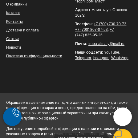
"ТоргПромПласт"
О компании
Адрес:
г. Алматы ул. Стасова
Каталог
102/2
Контакты
Телефон:
+7 (700) 730-70-73
,
+7 (700) 807-07-53
,
+7
Доставка и оплата
(747) 835-95-26
Статьи
Почта:
truba-almaty@mail.ru
Новости
Наши соц.сети:
YouTube
,
Политика конфиденциальности
Telegram
,
Instagram
,
WhatsApp
Обращаем ваше внимание на то, что данный интернет-сайт, а также
вся информация о товарах и ценах, предоставленная на нём, носит
исключительно информационный характер и ни при каких условиях не
является публичной офертой.
Для получения подробной информации о наличии и стоимости
указанных товаров и (или) услуг, пожалуйста, обращайтесь к