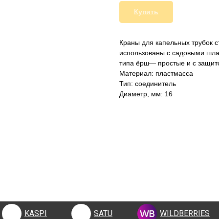
Купить
Краны для капельных трубок с
использованы с садовыми шла
типа ёрш— простые и с защит
Материал: пластмасса
Тип: соединитель
Диаметр, мм: 16
KASPI
SATU
WILDBERRIES
KASPI
SATU
WILDBERRIES