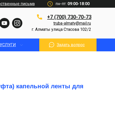
рственные письма
пн-пт:
09:00-18:00
+7 (700) 730-70-73
truba-almaty@mail.ru
г. Алматы улица Стасова 102/2
УСЛУГИ
Задать вопрос
фта) капельной ленты для