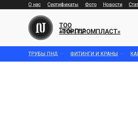
О нас
Сертификаты
Фото
Новости
Ста
ТОО
«ТОРГПРОМПЛАСТ»
Трубы ПНД
ТРУБЫ ПНД
ФИТИНГИ И КРАНЫ
КА