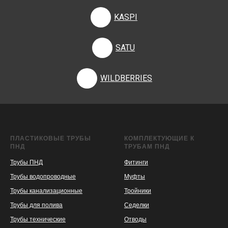
KASPI
SATU
WILDBERRIES
ПЛАСТИКОВЫЕ ТРУБЫ
КОМПЛЕКТУЮЩИЕ К
ПНД
ТРУБАМ ПНД
Трубы ПНД
Фитинги
Трубы водопроводные
Муфты
Трубы канализационные
Тройники
Трубы для полива
Седелки
Трубы технические
Отводы
KASPI
SATU
WILDBERRIES