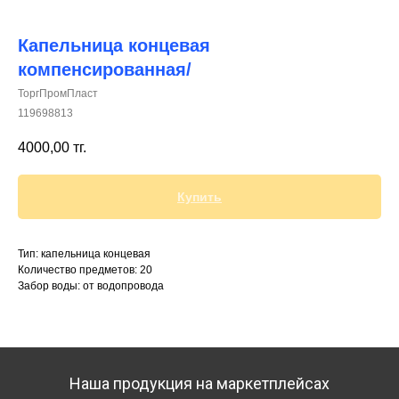
Капельница концевая
компенсированная/
ТоргПромПласт
+7 (700) 730-70-73
119698813
4000,00
тг.
Купить
Тип: капельница концевая
Количество предметов: 20
Забор воды: от водопровода
Наша продукция на маркетплейсах