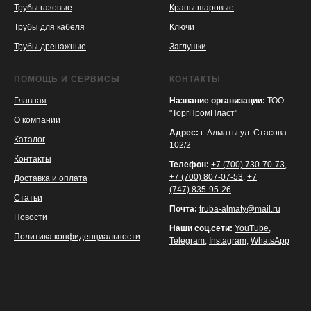
Трубы газовые
Краны шаровые
Трубы для кабеля
Ключи
Трубы дренажные
Заглушки
ПОМОЩЬ И СЕРВИСЫ
КОНТАКТЫ
Главная
Название организации:
ТОО
"ТоргПромПласт"
О компании
Адрес:
г. Алматы ул. Стасова
Каталог
102/2
Контакты
Телефон:
+7 (700) 730-70-73
,
+7 (700) 807-07-53
,
+7
Доставка и оплата
(747) 835-95-26
Статьи
Почта:
truba-almaty@mail.ru
Новости
Наши соц.сети:
YouTube
,
Политика конфиденциальности
Telegram
,
Instagram
,
WhatsApp