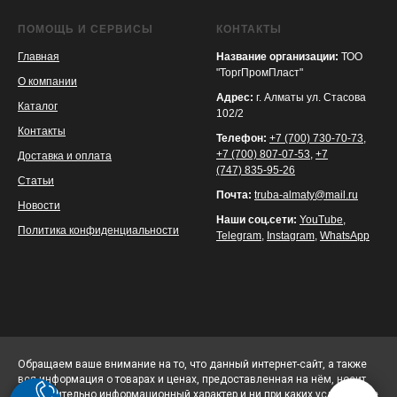
ПОМОЩЬ И СЕРВИСЫ
КОНТАКТЫ
Главная
Название организации:
ТОО
"ТоргПромПласт"
О компании
Адрес:
г. Алматы ул. Стасова
Каталог
102/2
Контакты
Телефон:
+7 (700) 730-70-73
,
+7 (700) 807-07-53
,
+7
Доставка и оплата
(747) 835-95-26
Статьи
Почта:
truba-almaty@mail.ru
Новости
Наши соц.сети:
YouTube
,
Политика конфиденциальности
Telegram
,
Instagram
,
WhatsApp
Обращаем ваше внимание на то, что данный интернет-сайт, а также
вся информация о товарах и ценах, предоставленная на нём, носит
исключительно информационный характер и ни при каких условиях не