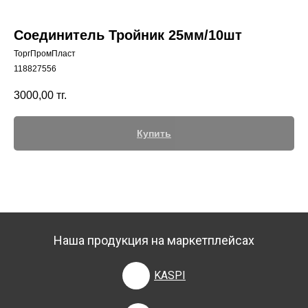
Соединитель Тройник 25мм/10шт
ТоргПромПласт
118827556
+7 (700) 730-70-73
3000,00
тг.
Купить
Наша продукция на маркетплейсах
KASPI