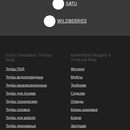
SATU
WILDBERRIES
ПЛАСТИКОВЫЕ ТРУБЫ
КОМПЛЕКТУЮЩИЕ К
ПНД
ТРУБАМ ПНД
Трубы ПНД
Фитинги
Трубы водопроводные
Муфты
Трубы канализационные
Тройники
Трубы для полива
Седелки
Трубы технические
Отводы
KASPI
SATU
WILDBERRIES
Трубы газовые
Краны шаровые
Трубы для кабеля
Ключи
Трубы дренажные
Заглушки