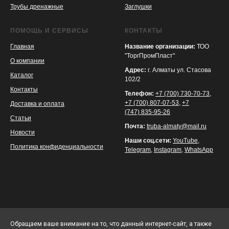
Трубы дренажные
Заглушки
ПОМОЩЬ И СЕРВИСЫ
КОНТАКТЫ
Главная
Название организации:
ТОО
"ТоргПромПласт"
О компании
Адрес:
г. Алматы ул. Стасова
Каталог
102/2
Контакты
Телефон:
+7 (700) 730-70-73
,
+7 (700) 807-07-53
,
+7
Доставка и оплата
(747) 835-95-26
Статьи
Почта:
truba-almaty@mail.ru
Новости
Наши соц.сети:
YouTube
,
Политика конфиденциальности
Telegram
,
Instagram
,
WhatsApp
Обращаем ваше внимание на то, что данный интернет-сайт, а также