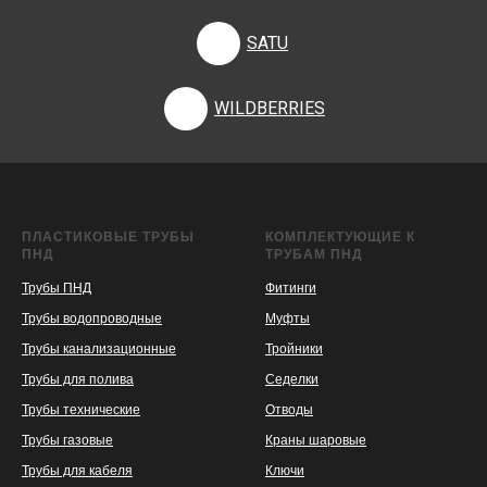
SATU
WILDBERRIES
ПЛАСТИКОВЫЕ ТРУБЫ
КОМПЛЕКТУЮЩИЕ К
ПНД
ТРУБАМ ПНД
Трубы ПНД
Фитинги
Трубы водопроводные
Муфты
Трубы канализационные
Тройники
Трубы для полива
Седелки
Трубы технические
Отводы
KASPI
SATU
WILDBERRIES
Трубы газовые
Краны шаровые
Трубы для кабеля
Ключи