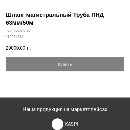
Шланг магистральный Труба ПНД
63мм/50м
ТоргПромПласт
+7 (700) 730-70-73
110054562
29000,00
тг.
Купить
Наша продукция на маркетплейсах
KASPI