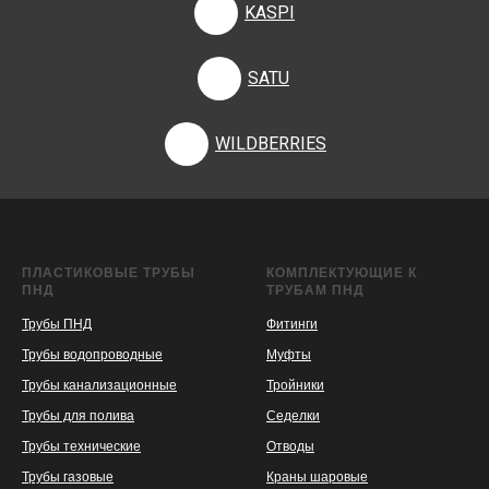
KASPI
SATU
WILDBERRIES
ПЛАСТИКОВЫЕ ТРУБЫ
КОМПЛЕКТУЮЩИЕ К
ПНД
ТРУБАМ ПНД
Трубы ПНД
Фитинги
Трубы водопроводные
Муфты
Трубы канализационные
Тройники
Трубы для полива
Седелки
Трубы технические
Отводы
KASPI
SATU
WILDBERRIES
Трубы газовые
Краны шаровые