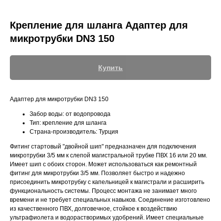
Крепление для шланга Адаптер для
микротрубки DN3 150
+7 (700) 730-70-73
Купить
Адаптер для микротрубки DN3 150
Забор воды: от водопровода
Тип: крепление для шланга
Страна-производитель: Турция
Фитинг стартовый "двойной шип" предназначен для подключения
микротрубки 3/5 мм к слепой магистральной трубке ПВХ 16 или 20 мм.
Имеет шип с обоих сторон. Может использоваться как ремонтный
фитинг для микротрубки 3/5 мм. Позволяет быстро и надежно
присоединить микротрубку с капельницей к магистрали и расширить
функциональность системы. Процесс монтажа не занимает много
времени и не требует специальных навыков. Соединение изготовлено
из качественного ПВХ, долговечное, стойкое к воздействию
ультрафиолета и водорастворимых удобрений. Имеет специальные