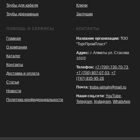
Трубы для кабеля
Ключи
Трубы дренажные
Заглушки
ПОМОЩЬ И СЕРВИСЫ
КОНТАКТЫ
Главная
Название организации:
ТОО
"ТоргПромПласт"
О компании
Адрес:
г. Алматы ул. Стасова
Каталог
102/2
Контакты
Телефон:
+7 (700) 730-70-73
,
+7 (700) 807-07-53
,
+7
Доставка и оплата
(747) 835-95-26
Статьи
Почта:
truba-almaty@mail.ru
Новости
Наши соц.сети:
YouTube
,
Политика конфиденциальности
Telegram
,
Instagram
,
WhatsApp