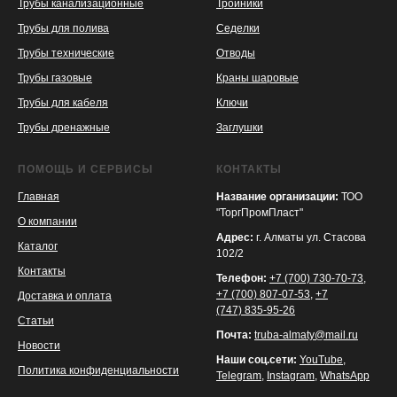
Трубы канализационные
Тройники
Трубы для полива
Седелки
Трубы технические
Отводы
KASPI
SATU
WILDBERRIES
Трубы газовые
Краны шаровые
Трубы для кабеля
Ключи
Трубы дренажные
Заглушки
ПОМОЩЬ И СЕРВИСЫ
КОНТАКТЫ
Главная
Название организации:
ТОО
"ТоргПромПласт"
О компании
Адрес:
г. Алматы ул. Стасова
Каталог
102/2
Контакты
Телефон:
+7 (700) 730-70-73
,
+7 (700) 807-07-53
,
+7
Доставка и оплата
(747) 835-95-26
Статьи
Почта:
truba-almaty@mail.ru
Новости
Наши соц.сети:
YouTube
,
Политика конфиденциальности
Telegram
,
Instagram
,
WhatsApp