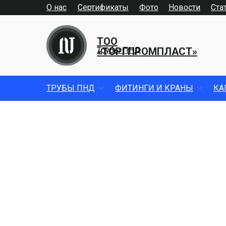
О нас
Сертификаты
Фото
Новости
Ста
ТОО
«ТОРГПРОМПЛАСТ»
Трубы ПНД
ТРУБЫ ПНД
ФИТИНГИ И КРАНЫ
КА