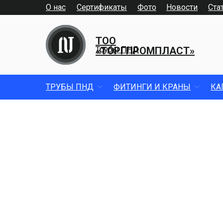
О нас
Сертификаты
Фото
Новости
Ста
ТОО
«ТОРГПРОМПЛАСТ»
Трубы ПНД
ТРУБЫ ПНД
ФИТИНГИ И КРАНЫ
КА