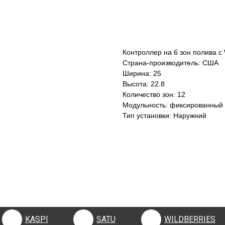
КУПИТЬ
Контроллер на 6 зон полива c
Страна-производитель: США
Ширина: 25
Высота: 22.8
Количество зон: 12
Модульность: фиксированный
Тип установки: Наружний
KASPI
SATU
WILDBERRIES
KASPI
SATU
WILDBERRIES