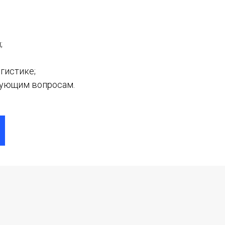
;
гистике;
сующим вопросам.
KASPI
SATU
WILDBERRIES