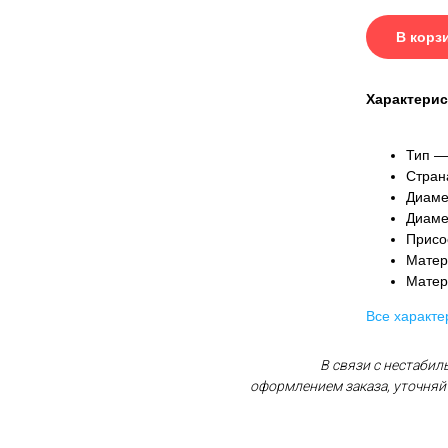
В корз
Характерис
Тип —
Стран
Диамет
Диаметр
Присо
Матер
Матер
Все характе
В связи с нестабил
оформлением заказа, уточняй