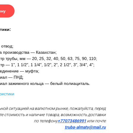
ину
тики:
 отвод;
а производства — Казахстан;
р трубы, мм — 20, 25, 32, 40, 50, 63, 75, 90, 110;
 — 1", 1 1/2", 1 1/4", 1/2", 2", 2 1/2", 3", 3/4", 4";
единение — муфта;
иал — ПНД;
иал зажимного кольца — белый полиациталь.
ристики
ьной ситуацией на валютном рынке, пожалуйста, перед
те стоимость и наличие товара, возможность доставки
по телефону
+77073486991
или почте
truba-almaty@mail.ru