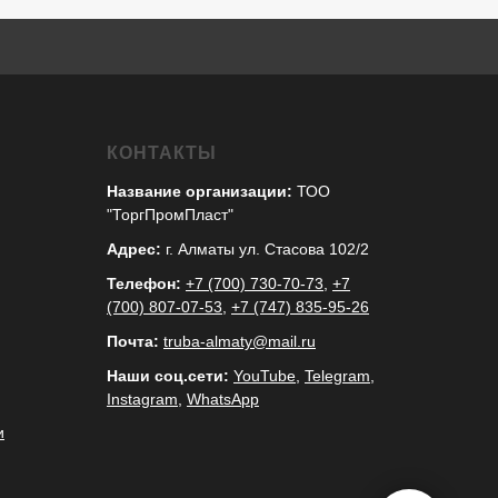
КОНТАКТЫ
Название организации:
ТОО
"ТоргПромПласт"
Адрес:
г. Алматы ул. Стасова 102/2
Телефон:
+7 (700) 730-70-73
,
+7
(700) 807-07-53
,
+7 (747) 835-95-26
Почта:
truba-almaty@mail.ru
Наши соц.сети:
YouTube
,
Telegram
,
Instagram
,
WhatsApp
и