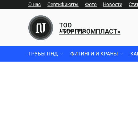
О нас
Сертификаты
Фото
Новости
Ста
ТОО
«ТОРГПРОМПЛАСТ»
Трубы ПНД
ТРУБЫ ПНД
ФИТИНГИ И КРАНЫ
КА