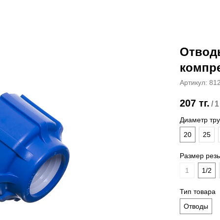
Отвод
компр
Артикул:
81
207
тг.
/
1
Диаметр тру
20
25
Размер рез
1
1/2
Тип товара
Отводы