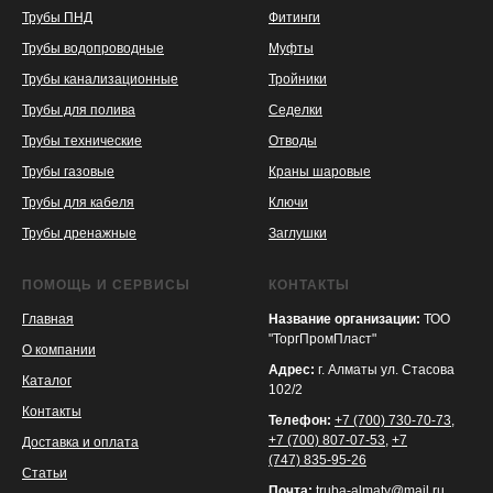
Трубы ПНД
Фитинги
Трубы водопроводные
Муфты
Трубы канализационные
Тройники
Трубы для полива
Седелки
Трубы технические
Отводы
KASPI
SATU
WILDBERRIES
Трубы газовые
Краны шаровые
Трубы для кабеля
Ключи
Трубы дренажные
Заглушки
ПОМОЩЬ И СЕРВИСЫ
КОНТАКТЫ
Главная
Название организации:
ТОО
"ТоргПромПласт"
О компании
Адрес:
г. Алматы ул. Стасова
Каталог
102/2
Контакты
Телефон:
+7 (700) 730-70-73
,
+7 (700) 807-07-53
,
+7
Доставка и оплата
(747) 835-95-26
Статьи
Почта:
truba-almaty@mail.ru