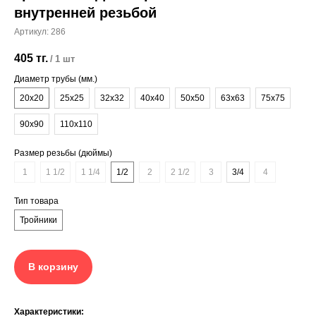
внутренней резьбой
Артикул:
286
405
тг.
/
1 шт
Диаметр трубы (мм.)
+7 (700) 730-70-73
20x20
25x25
32x32
40x40
50x50
63x63
75x75
90x90
110x110
Размер резьбы (дюймы)
1
1 1/2
1 1/4
1/2
2
2 1/2
3
3/4
4
Тип товара
Тройники
В корзину
Характеристики: