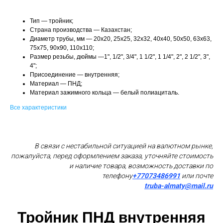
Тип — тройник;
Страна производства — Казахстан;
Диаметр трубы, мм — 20x20, 25x25, 32x32, 40x40, 50x50, 63x63,
75x75, 90x90, 110x110;
Размер резьбы, дюймы —1", 1/2", 3/4", 1 1/2", 1 1/4", 2", 2 1/2", 3",
4";
Присоединение — внутренняя;
Материал — ПНД;
Материал зажимного кольца — белый полиациталь.
Все характеристики
В связи с нестабильной ситуацией на валютном рынке,
пожалуйста, перед оформлением заказа, уточняйте стоимость
и наличие товара, возможность доставки по
телефону
+77073486991
или почте
truba-almaty@mail.ru
Тройник ПНД внутренняя