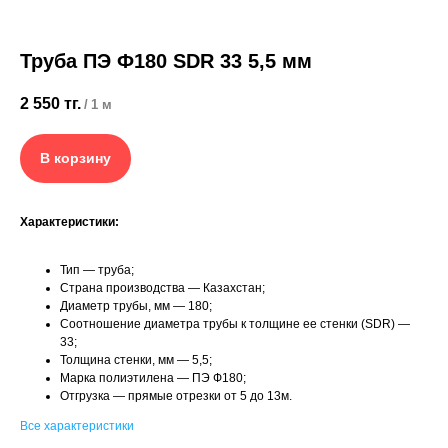
Труба ПЭ Ф180 SDR 33 5,5 мм
2 550
тг.
/
1 м
+7 (700) 730-70-73
В корзину
Характеристики:
Тип — труба;
Страна производства — Казахстан;
Диаметр трубы, мм — 180;
Cоотношение диаметра трубы к толщине ее стенки (SDR) —
33;
Толщина стенки, мм — 5,5;
Марка полиэтилена — ПЭ Ф180;
Отгрузка — прямые отрезки от 5 до 13м.
Все характеристики