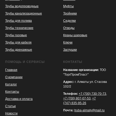
Трубы водопроводные
Муфты
Трубы канализационные
Тройники
Трубы для полива
Седелки
Трубы технические
Отводы
KASPI
SATU
WILDBERRIES
Трубы газовые
Краны шаровые
Трубы для кабеля
Ключи
Трубы дренажные
Заглушки
ПОМОЩЬ И СЕРВИСЫ
КОНТАКТЫ
Главная
Название организации:
ТОО
"ТоргПромПласт"
О компании
Адрес:
г. Алматы ул. Стасова
Каталог
102/2
Контакты
Телефон:
+7 (700) 730-70-73
,
+7 (700) 807-07-53
,
+7
Доставка и оплата
(747) 835-95-26
Статьи
Почта:
truba-almaty@mail.ru
Новости