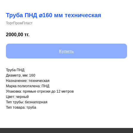
Труба ПНД ⌀160 мм техническая
ТоргПромПласт
+7 (700) 730-70-73
2000,00
тг.
Купить
Труба ПНД
Диаметр, мм: 160
Назначение: техническая
Марка полиэтилена: ПНД
Упаковка: прямые отрезки до 12 метров
Цвет: черный
Тип трубы: безнапорная
Тип товара: труба