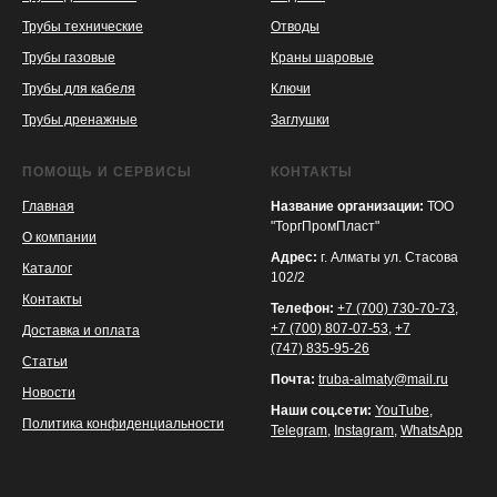
Трубы технические
Отводы
KASPI
SATU
WILDBERRIES
Трубы газовые
Краны шаровые
Трубы для кабеля
Ключи
Трубы дренажные
Заглушки
ПОМОЩЬ И СЕРВИСЫ
КОНТАКТЫ
Главная
Название организации:
ТОО
"ТоргПромПласт"
О компании
Адрес:
г. Алматы ул. Стасова
Каталог
102/2
Контакты
Телефон:
+7 (700) 730-70-73
,
+7 (700) 807-07-53
,
+7
Доставка и оплата
(747) 835-95-26
Статьи
Почта:
truba-almaty@mail.ru
Новости
Наши соц.сети:
YouTube
,
Политика конфиденциальности
Telegram
,
Instagram
,
WhatsApp