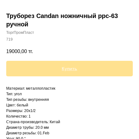
Труборез Candan ножничный ppc-63
ручной
ТоргПромПласт
+7 (700) 730-70-73
719
19000,00
тг.
Купить
Материал: металлопластик
Тип: угол
Тип резьбы: внутренняя
Цвет: белый
Размеры: 20х1/2
Количество: 1
Страна-производитель: Китай
Диаметр трубы: 20.0 мм
Диаметр резьбы: 01.Feb
Угол: 90.0 °