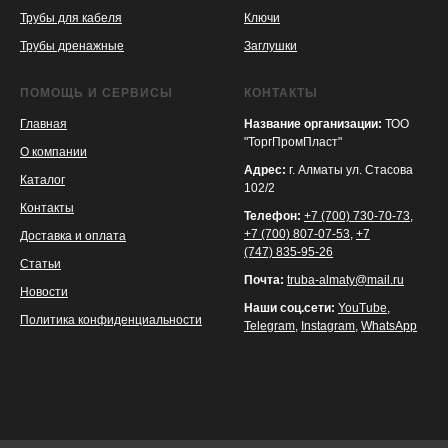
Трубы для кабеля
Ключи
Трубы дренажные
Заглушки
ПОМОЩЬ И СЕРВИСЫ
КОНТАКТЫ
Главная
Название организации:
ТОО
"ТоргПромПласт"
О компании
Адрес:
г. Алматы ул. Стасова
Каталог
102/2
Контакты
Телефон:
+7 (700) 730-70-73
,
+7 (700) 807-07-53
,
+7
Доставка и оплата
(747) 835-95-26
Статьи
Почта:
truba-almaty@mail.ru
Новости
Наши соц.сети:
YouTube
,
Политика конфиденциальности
Telegram
,
Instagram
,
WhatsApp