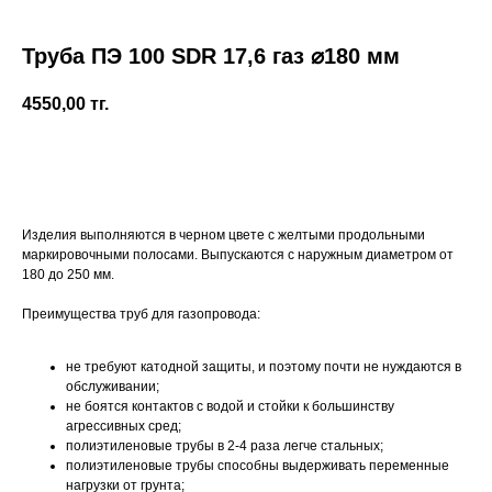
Труба ПЭ 100 SDR 17,6 газ ⌀180 мм
4550,00
тг.
+7 (700) 730-70-73
Купить
Изделия выполняются в черном цвете с желтыми продольными
маркировочными полосами. Выпускаются с наружным диаметром от
180 до 250 мм.
Преимущества труб для газопровода:
не требуют катодной защиты, и поэтому почти не нуждаются в
обслуживании;
не боятся контактов с водой и стойки к большинству
агрессивных сред;
полиэтиленовые трубы в 2-4 раза легче стальных;
полиэтиленовые трубы способны выдерживать переменные
нагрузки от грунта;