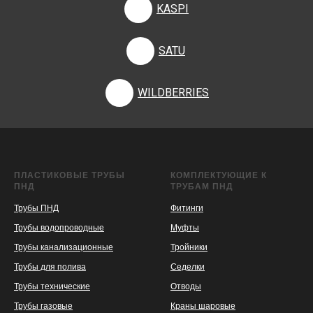
KASPI
SATU
WILDBERRIES
ПЛАСТИКОВЫЕ ТРУБЫ
КОМПЛЕКТУЮЩИЕ К
ПНД
ТРУБАМ ПНД
Трубы ПНД
Фитинги
Трубы водопроводные
Муфты
Трубы канализационные
Тройники
Трубы для полива
Седелки
Трубы технические
Отводы
KASPI
SATU
WILDBERRIES
Трубы газовые
Краны шаровые