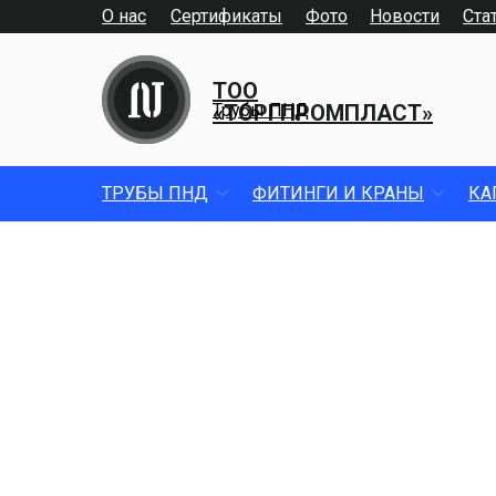
О нас
Сертификаты
Фото
Новости
Ста
ТОО
«ТОРГПРОМПЛАСТ»
Трубы ПНД
ТРУБЫ ПНД
ФИТИНГИ И КРАНЫ
КА