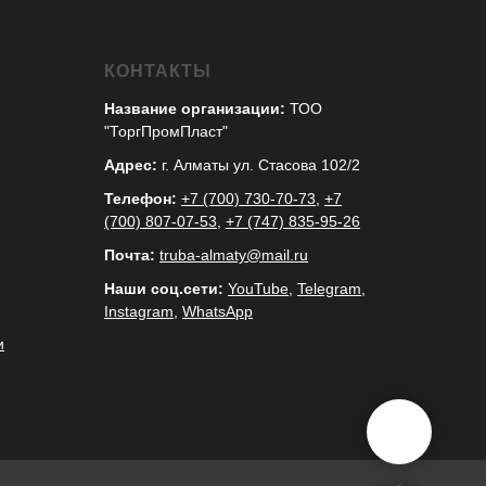
КОНТАКТЫ
Название организации:
ТОО
"ТоргПромПласт"
Адрес:
г. Алматы ул. Стасова 102/2
Телефон:
+7 (700) 730-70-73
,
+7
(700) 807-07-53
,
+7 (747) 835-95-26
Почта:
truba-almaty@mail.ru
Наши соц.сети:
YouTube
,
Telegram
,
Instagram
,
WhatsApp
и