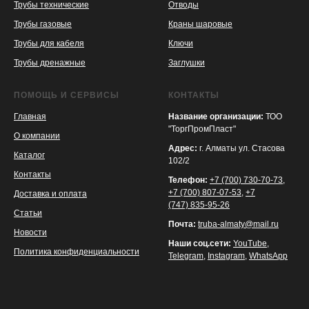
Трубы технические
Отводы
KASPI
SATU
WILDBERRIES
Трубы газовые
Краны шаровые
Трубы для кабеля
Ключи
Трубы дренажные
Заглушки
ПОМОЩЬ И СЕРВИСЫ
КОНТАКТЫ
Главная
Название организации:
ТОО
"ТоргПромПласт"
О компании
Адрес:
г. Алматы ул. Стасова
Каталог
102/2
Контакты
Телефон:
+7 (700) 730-70-73
,
+7 (700) 807-07-53
,
+7
Доставка и оплата
(747) 835-95-26
Статьи
Почта:
truba-almaty@mail.ru
Новости
Наши соц.сети:
YouTube
,
Политика конфиденциальности
Telegram
,
Instagram
,
WhatsApp