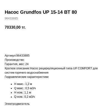
Насос Grundfos UP 15-14 BT 80
96433885
+7 (700) 730-70-73
70330,00
тг.
КУПИТЬ
Артикул:
96433885
Производство:
Гарантия, мес:
24
Краткое описание:
Насос рециркуляционный типа UP COMFORT для
систем горячего водоснабжения
Гидравлические характеристики
H макс.:
1,2 м
Q макс.:
0,5 м3/ч
H ном.:
1,1 м
Q ном.:
0,2 м3/ч
Электродвигатель