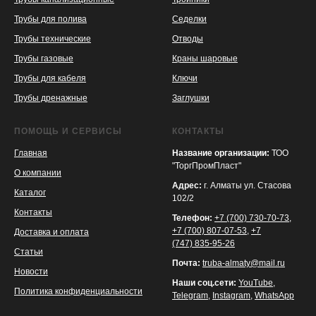
Трубы для полива
Седелки
Трубы технические
Отводы
KASPI
SATU
WILDBERRIES
Трубы газовые
Краны шаровые
Трубы для кабеля
Ключи
Трубы дренажные
Заглушки
ПОМОЩЬ И СЕРВИСЫ
КОНТАКТЫ
Главная
Название организации:
ТОО
"ТоргПромПласт"
О компании
Адрес:
г. Алматы ул. Стасова
Каталог
102/2
Контакты
Телефон:
+7 (700) 730-70-73
,
+7 (700) 807-07-53
,
+7
Доставка и оплата
(747) 835-95-26
Статьи
Почта:
truba-almaty@mail.ru
Новости
Наши соц.сети:
YouTube
,
Политика конфиденциальности
Telegram
,
Instagram
,
WhatsApp