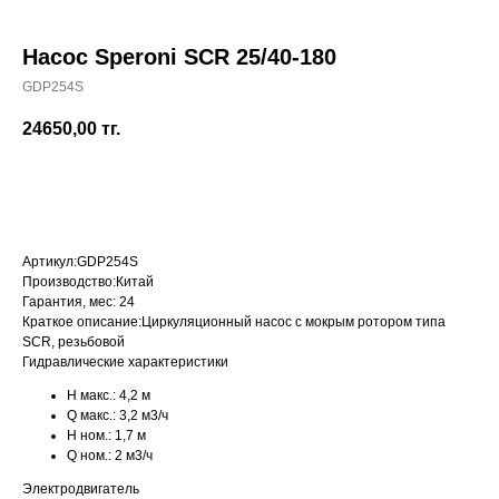
Насос Speroni SCR 25/40-180
GDP254S
+7 (700) 730-70-73
24650,00
тг.
КУПИТЬ
Артикул:
GDP254S
Производство:
Китай
Гарантия, мес:
24
Краткое описание:
Циркуляционный насос с мокрым ротором типа
SCR, резьбовой
Гидравлические характеристики
H макс.:
4,2 м
Q макс.:
3,2 м3/ч
H ном.:
1,7 м
Q ном.:
2 м3/ч
Электродвигатель