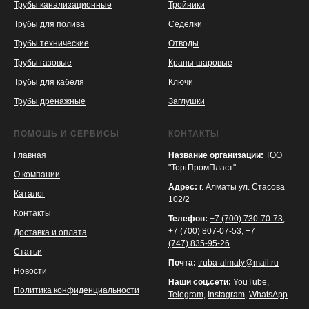
Трубы канализационные
Тройники
Трубы для полива
Седелки
Трубы технические
Отводы
KASPI
SATU
WILDBERRIES
Трубы газовые
Краны шаровые
Трубы для кабеля
Ключи
Трубы дренажные
Заглушки
ПОМОЩЬ И СЕРВИСЫ
КОНТАКТЫ
Главная
Название организации:
ТОО
"ТоргПромПласт"
О компании
Адрес:
г. Алматы ул. Стасова
Каталог
102/2
Контакты
Телефон:
+7 (700) 730-70-73
,
+7 (700) 807-07-53
,
+7
Доставка и оплата
(747) 835-95-26
Статьи
Почта:
truba-almaty@mail.ru
Новости
Наши соц.сети:
YouTube
,
Политика конфиденциальности
Telegram
,
Instagram
,
WhatsApp