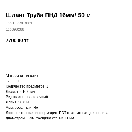
Шланг Труба ПНД 16мм/ 50 м
ТоргПромПласт
116398288
+7 (700) 730-70-73
7700,00
тг.
КУПИТЬ
Материал: пластик
Тип: шланг
Количество предметов: 1
Диаметр: 16.0 мм
Вид шланга: поливочный
Длина: 50.0 м
Армированный: Нет
Дополнительная информация: ПЭТ пластиковая для полива,
диаметром 16мм, толщина стенки 1,6мм