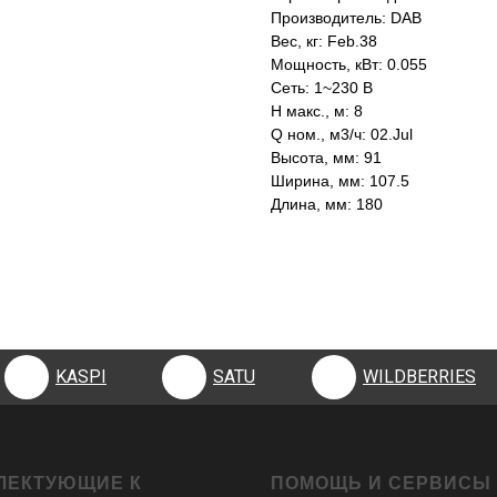
Производитель: DAB
Вес, кг: Feb.38
Мощность, кВт: 0.055
Сеть: 1~230 В
H макс., м: 8
Q ном., м3/ч: 02.Jul
Высота, мм: 91
Ширина, мм: 107.5
Длина, мм: 180
KASPI
SATU
WILDBERRIES
KASPI
SATU
WILDBERRIES
ЛЕКТУЮЩИЕ К
ПОМОЩЬ И СЕРВИСЫ