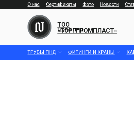
О нас
Сертификаты
Фото
Новости
Ста
ТОО
«ТОРГПРОМПЛАСТ»
Трубы ПНД
ТРУБЫ ПНД
ФИТИНГИ И КРАНЫ
КА