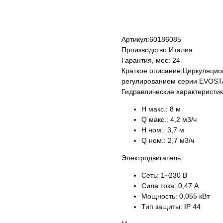
КУПИТЬ
Артикул:
60186085
Производство:
Италия
Гарантия, мес:
24
Краткое описание:
Циркуляцио
регулированием серии EVOST
Гидравлические характеристи
H макс.:
8 м
Q макс.:
4,2 м3/ч
H ном.:
3,7 м
Q ном.:
2,7 м3/ч
Электродвигатель
Сеть:
1~230 В
Сила тока:
0,47 А
Мощность:
0,055 кВт
Тип защиты:
IP 44