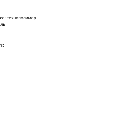
еса:
технополимер
аль
°С
я