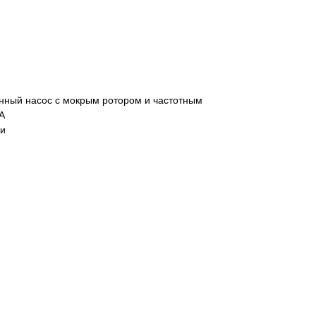
нный насос с мокрым ротором и частотным
A
ки