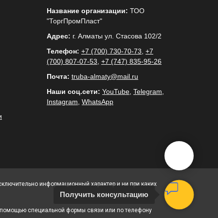
Название организации:
ТОО
"ТоргПромПласт"
Адрес:
г. Алматы ул. Стасова 102/2
Телефон:
+7 (700) 730-70-73
,
+7
(700) 807-07-53
,
+7 (747) 835-95-26
Почта:
truba-almaty@mail.ru
Наши соц.сети:
YouTube
,
Telegram
,
Instagram
,
WhatsApp
и
исключительно информационный характер и ни при каких
Получить консультацию
с помощью специальной формы связи или по телефону