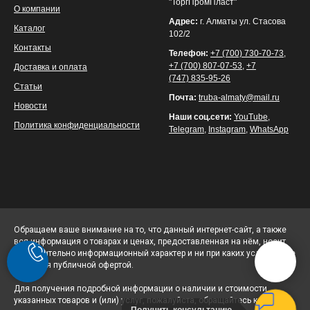
"ТоргПромПласт"
О компании
Адрес:
г. Алматы ул. Стасова
Каталог
102/2
Контакты
Телефон:
+7 (700) 730-70-73
,
+7 (700) 807-07-53
,
+7
Доставка и оплата
(747) 835-95-26
Статьи
Почта:
truba-almaty@mail.ru
Новости
Наши соц.сети:
YouTube
,
Политика конфиденциальности
Telegram
,
Instagram
,
WhatsApp
Обращаем ваше внимание на то, что данный интернет-сайт, а также
вся информация о товарах и ценах, предоставленная на нём, носит
исключительно информационный характер и ни при каких условиях не
является публичной офертой.
Для получения подробной информации о наличии и стоимости
указанных товаров и (или) услуг, пожалуйста, обращайтесь к