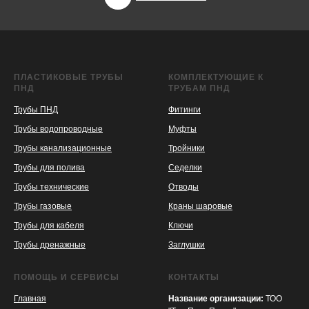
ПЛАСТИКОВЫЕ ТРУБЫ
КОМПЛЕКТУЮЩИЕ К
ПНД
ТРУБАМ ПНД
Трубы ПНД
Фитинги
Трубы водопроводные
Муфты
Трубы канализационные
Тройники
Трубы для полива
Седелки
Трубы технические
Отводы
KASPI
SATU
WILDBERRIES
Трубы газовые
Краны шаровые
Трубы для кабеля
Ключи
Трубы дренажные
Заглушки
ПОМОЩЬ И СЕРВИСЫ
КОНТАКТЫ
Главная
Название организации:
ТОО