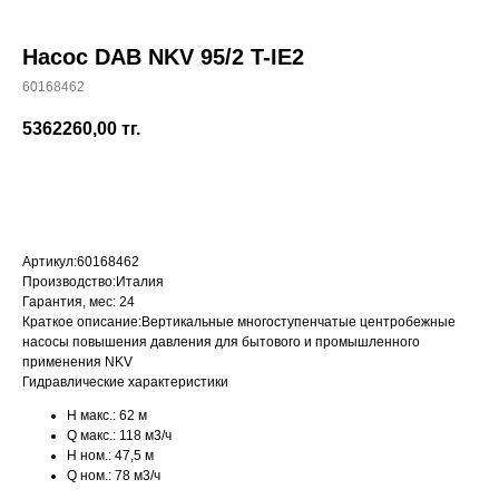
Насос DAB NKV 95/2 T-IE2
60168462
+7 (700) 730-70-73
5362260,00
тг.
КУПИТЬ
Артикул:
60168462
Производство:
Италия
Гарантия, мес:
24
Краткое описание:
Вертикальные многоступенчатые центробежные
насосы повышения давления для бытового и промышленного
применения NKV
Гидравлические характеристики
H макс.:
62 м
Q макс.:
118 м3/ч
H ном.:
47,5 м
Q ном.:
78 м3/ч