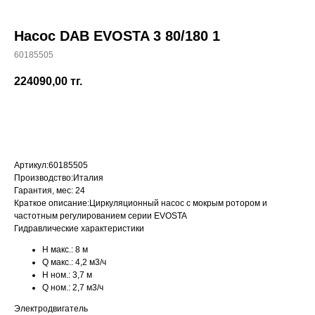
Насос DAB EVOSTA 3 80/180 1
60185505
+7 (700) 730-70-73
224090,00
тг.
КУПИТЬ
Артикул:
60185505
Производство:
Италия
Гарантия, мес:
24
Краткое описание:
Циркуляционный насос с мокрым ротором и
частотным регулированием серии EVOSTA
Гидравлические характеристики
H макс.:
8 м
Q макс.:
4,2 м3/ч
H ном.:
3,7 м
Q ном.:
2,7 м3/ч
Электродвигатель