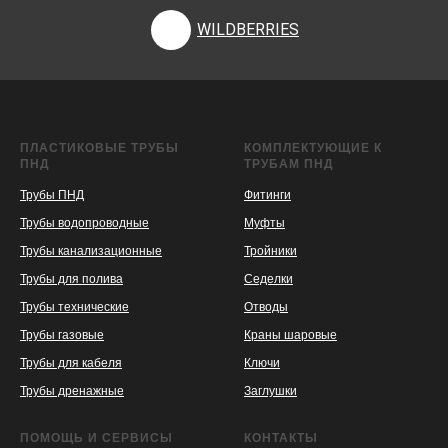
WILDBERRIES
ПЛАСТИКОВЫЕ ТРУБЫ
КОМПЛЕКТУЮЩИЕ К
ПНД
ТРУБАМ ПНД
Трубы ПНД
Фитинги
Трубы водопроводные
Муфты
Трубы канализационные
Тройники
Трубы для полива
Седелки
Трубы технические
Отводы
KASPI
SATU
WILDBERRIES
Трубы газовые
Краны шаровые
Трубы для кабеля
Ключи
Трубы дренажные
Заглушки
ПОМОЩЬ И СЕРВИСЫ
КОНТАКТЫ