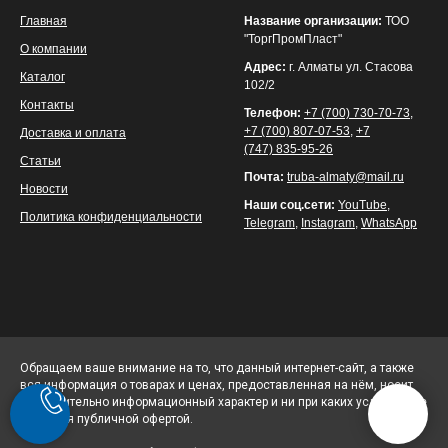
Главная
Название организации:
ТОО
"ТоргПромПласт"
О компании
Адрес:
г. Алматы ул. Стасова
Каталог
102/2
Контакты
Телефон:
+7 (700) 730-70-73
,
+7 (700) 807-07-53
,
+7
Доставка и оплата
(747) 835-95-26
Статьи
Почта:
truba-almaty@mail.ru
Новости
Наши соц.сети:
YouTube
,
Политика конфиденциальности
Telegram
,
Instagram
,
WhatsApp
Обращаем ваше внимание на то, что данный интернет-сайт, а также
вся информация о товарах и ценах, предоставленная на нём, носит
исключительно информационный характер и ни при каких условиях не
является публичной офертой.