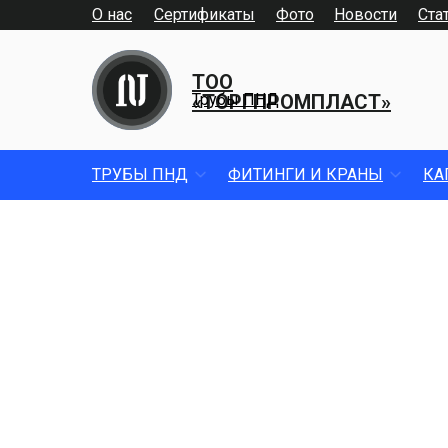
О нас
Сертификаты
Фото
Новости
Ста
ТОО
«ТОРГПРОМПЛАСТ»
Трубы ПНД
ТРУБЫ ПНД
ФИТИНГИ И КРАНЫ
КА