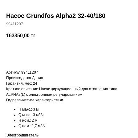
Насос Grundfos Alpha2 32-40/180
99411207
+7 (700) 730-70-73
163350,00
тг.
КУПИТЬ
Артикул:
99411207
Производство:
Дания
Гарантия, мес:
24
Краткое описание:
Насос циркуляционный для отопления типа
ALPHA2(L) с электронным регулированием
Гидравлические характеристики
H макс.:
3 м
Q макс.:
3 м3/ч
H ном.:
2 м
Q ном.:
1,7 м3/ч
Электродвигатель