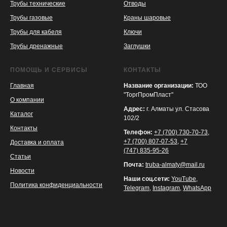
Трубы технические
Отводы
KASPI
SATU
WILDBERRIES
Трубы газовые
Краны шаровые
Трубы для кабеля
Ключи
Трубы дренажные
Заглушки
ПОМОЩЬ И СЕРВИСЫ
КОНТАКТЫ
Главная
Название организации:
ТОО
"ТоргПромПласт"
О компании
Адрес:
г. Алматы ул. Стасова
Каталог
102/2
Контакты
Телефон:
+7 (700) 730-70-73
,
+7 (700) 807-07-53
,
+7
Доставка и оплата
(747) 835-95-26
Статьи
Почта:
truba-almaty@mail.ru
Новости
Наши соц.сети:
YouTube
,
Политика конфиденциальности
Telegram
,
Instagram
,
WhatsApp