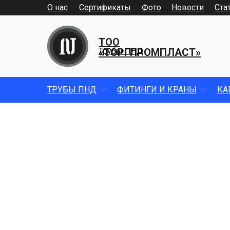
О нас
Сертификаты
Фото
Новости
Ста
ТОО
«ТОРГПРОМПЛАСТ»
Трубы ПНД
ТРУБЫ ПНД
ФИТИНГИ И КРАНЫ
КА