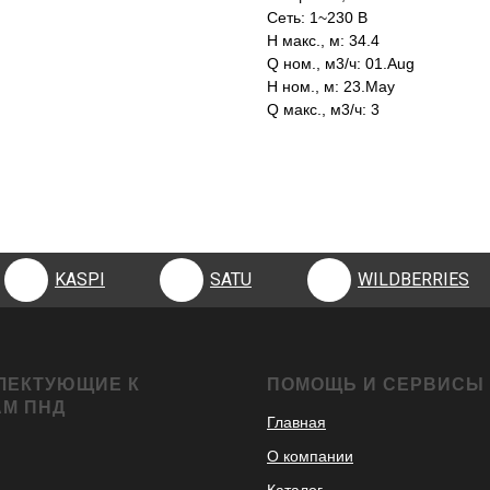
Сеть: 1~230 В
H макс., м: 34.4
Q ном., м3/ч: 01.Aug
H ном., м: 23.May
Q макс., м3/ч: 3
KASPI
SATU
WILDBERRIES
KASPI
SATU
WILDBERRIES
ЛЕКТУЮЩИЕ К
ПОМОЩЬ И СЕРВИСЫ
АМ ПНД
Главная
О компании