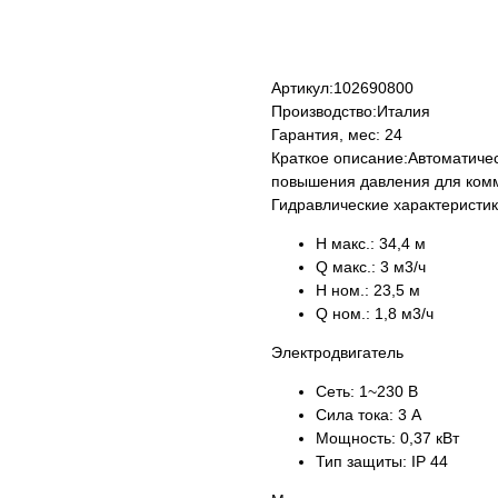
КУПИТЬ
Артикул:
102690800
Производство:
Италия
Гарантия, мес:
24
Краткое описание:
Автоматичес
повышения давления для ком
Гидравлические характеристи
H макс.:
34,4 м
Q макс.:
3 м3/ч
H ном.:
23,5 м
Q ном.:
1,8 м3/ч
Электродвигатель
Сеть:
1~230 В
Сила тока:
3 А
Мощность:
0,37 кВт
Тип защиты:
IP 44