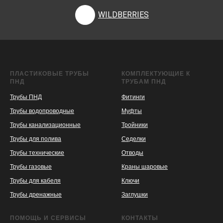
WILDBERRIES
ПЛАСТИКОВЫЕ ТРУБЫ
КОМПЛЕКТУЮЩИЕ К
ПНД
ТРУБАМ ПНД
Трубы ПНД
Фитинги
Трубы водопроводные
Муфты
Трубы канализационные
Тройники
Трубы для полива
Седелки
Трубы технические
Отводы
KASPI
SATU
WILDBERRIES
Трубы газовые
Краны шаровые
Трубы для кабеля
Ключи
Трубы дренажные
Заглушки
ПОМОЩЬ И СЕРВИСЫ
КОНТАКТЫ