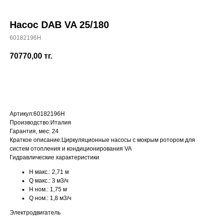
Насос DAB VA 25/180
60182196H
+7 (700) 730-70-73
70770,00
тг.
КУПИТЬ
Артикул:
60182196H
Производство:
Италия
Гарантия, мес:
24
Краткое описание:
Циркуляционные насосы с мокрым ротором для
систем отопления и кондиционирования VA
Гидравлические характеристики
H макс.:
2,71 м
Q макс.:
3 м3/ч
H ном.:
1,75 м
Q ном.:
1,8 м3/ч
Электродвигатель