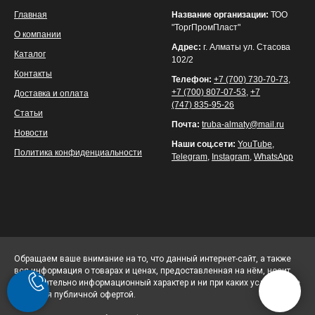
Главная
Название организации:
ТОО
"ТоргПромПласт"
О компании
Адрес:
г. Алматы ул. Стасова
Каталог
102/2
Контакты
Телефон:
+7 (700) 730-70-73
,
+7 (700) 807-07-53
,
+7
Доставка и оплата
(747) 835-95-26
Статьи
Почта:
truba-almaty@mail.ru
Новости
Наши соц.сети:
YouTube
,
Политика конфиденциальности
Telegram
,
Instagram
,
WhatsApp
Обращаем ваше внимание на то, что данный интернет-сайт, а также
вся информация о товарах и ценах, предоставленная на нём, носит
исключительно информационный характер и ни при каких условиях не
является публичной офертой.