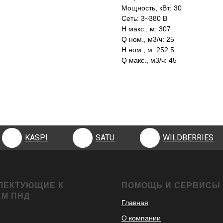
Мощность, кВт: 30
Сеть: 3~380 В
H макс., м: 307
Q ном., м3/ч: 25
H ном., м: 252.5
Q макс., м3/ч: 45
KASPI
SATU
WILDBERRIES
KASPI
SATU
WILDBERRIES
ЛЕКТУЮЩИЕ К
ПОМОЩЬ И СЕРВИСЫ
АМ ПНД
Главная
О компании