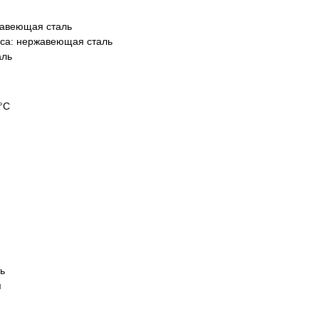
авеющая сталь
еса:
нержавеющая сталь
аль
°С
ь
я