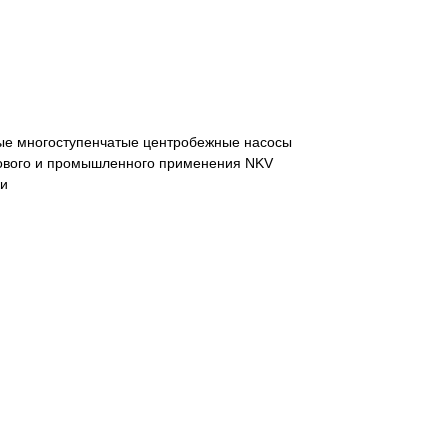
ые многоступенчатые центробежные насосы
ового и промышленного применения NKV
ки