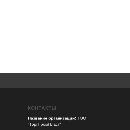
КОНТАКТЫ
Название организации:
ТОО
"ТоргПромПласт"