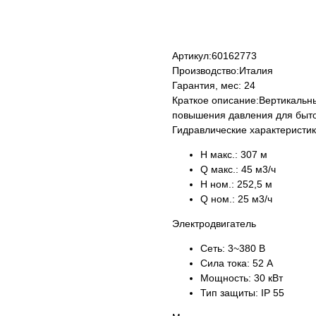
КУПИТЬ
Артикул:
60162773
Производство:
Италия
Гарантия, мес:
24
Краткое описание:
Вертикальн
повышения давления для быт
Гидравлические характеристи
H макс.:
307 м
Q макс.:
45 м3/ч
H ном.:
252,5 м
Q ном.:
25 м3/ч
Электродвигатель
Сеть:
3~380 В
Сила тока:
52 А
Мощность:
30 кВт
Тип защиты:
IP 55