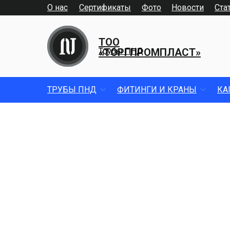
О нас
Сертификаты
Фото
Новости
Ста
ТОО
«ТОРГПРОМПЛАСТ»
Трубы ПНД
ТРУБЫ ПНД
ФИТИНГИ И КРАНЫ
КА