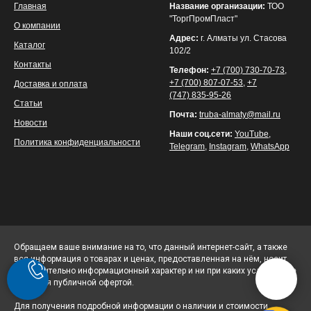
Главная
Название организации:
ТОО
"ТоргПромПласт"
О компании
Адрес:
г. Алматы ул. Стасова
Каталог
102/2
Контакты
Телефон:
+7 (700) 730-70-73
,
+7 (700) 807-07-53
,
+7
Доставка и оплата
(747) 835-95-26
Статьи
Почта:
truba-almaty@mail.ru
Новости
Наши соц.сети:
YouTube
,
Политика конфиденциальности
Telegram
,
Instagram
,
WhatsApp
Обращаем ваше внимание на то, что данный интернет-сайт, а также
вся информация о товарах и ценах, предоставленная на нём, носит
исключительно информационный характер и ни при каких условиях не
является публичной офертой.
Для получения подробной информации о наличии и стоимости