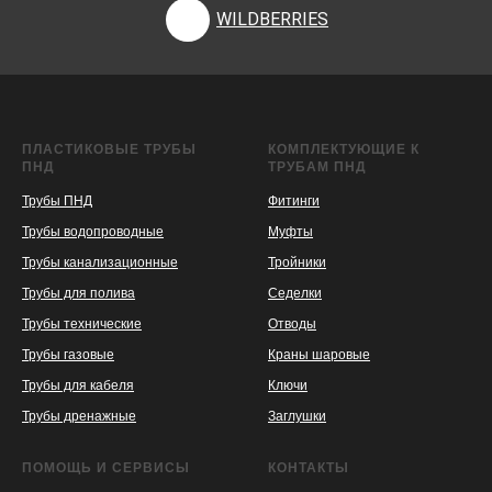
WILDBERRIES
ПЛАСТИКОВЫЕ ТРУБЫ
КОМПЛЕКТУЮЩИЕ К
ПНД
ТРУБАМ ПНД
Трубы ПНД
Фитинги
Трубы водопроводные
Муфты
Трубы канализационные
Тройники
Трубы для полива
Седелки
Трубы технические
Отводы
KASPI
SATU
WILDBERRIES
Трубы газовые
Краны шаровые
Трубы для кабеля
Ключи
Трубы дренажные
Заглушки
ПОМОЩЬ И СЕРВИСЫ
КОНТАКТЫ