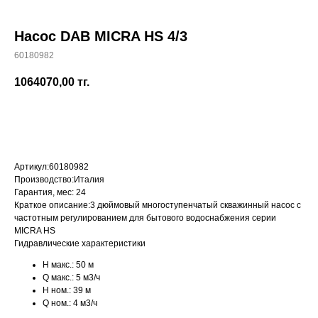
Насос DAB MICRA HS 4/3
60180982
+7 (700) 730-70-73
1064070,00
тг.
КУПИТЬ
Артикул:
60180982
Производство:
Италия
Гарантия, мес:
24
Краткое описание:
3 дюймовый многоступенчатый скважинный насос с
частотным регулированием для бытового водоснабжения серии
MICRA HS
Гидравлические характеристики
H макс.:
50 м
Q макс.:
5 м3/ч
H ном.:
39 м
Q ном.:
4 м3/ч