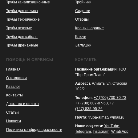
Трубы канализационные
Тройники
Трубы для полива
Седелки
Трубы технические
Отводы
KASPI
SATU
WILDBERRIES
Трубы газовые
Краны шаровые
Трубы для кабеля
Ключи
Трубы дренажные
Заглушки
ПОМОЩЬ И СЕРВИСЫ
КОНТАКТЫ
Главная
Название организации:
ТОО
"ТоргПромПласт"
О компании
Адрес:
г. Алматы ул. Стасова
Каталог
102/2
Контакты
Телефон:
+7 (700) 730-70-73
,
+7 (700) 807-07-53
,
+7
Доставка и оплата
(747) 835-95-26
Статьи
Почта:
truba-almaty@mail.ru
Новости
Наши соц.сети:
YouTube
,
Политика конфиденциальности
Telegram
,
Instagram
,
WhatsApp