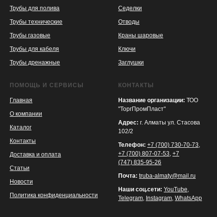
Трубы для полива
Седелки
Трубы технические
Отводы
KASPI
SATU
WILDBERRIES
Трубы газовые
Краны шаровые
Трубы для кабеля
Ключи
Трубы дренажные
Заглушки
ПОМОЩЬ И СЕРВИСЫ
КОНТАКТЫ
Главная
Название организации:
ТОО
"ТоргПромПласт"
О компании
Адрес:
г. Алматы ул. Стасова
Каталог
102/2
Контакты
Телефон:
+7 (700) 730-70-73
,
+7 (700) 807-07-53
,
+7
Доставка и оплата
(747) 835-95-26
Статьи
Почта:
truba-almaty@mail.ru
Новости
Наши соц.сети:
YouTube
,
Политика конфиденциальности
Telegram
,
Instagram
,
WhatsApp