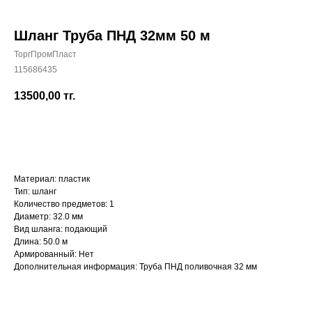
Шланг Труба ПНД 32мм 50 м
ТоргПромПласт
115686435
+7 (700) 730-70-73
13500,00
тг.
КУПИТЬ
Материал: пластик
Тип: шланг
Количество предметов: 1
Диаметр: 32.0 мм
Вид шланга: подающий
Длина: 50.0 м
Армированный: Нет
Дополнительная информация: Труба ПНД поливочная 32 мм