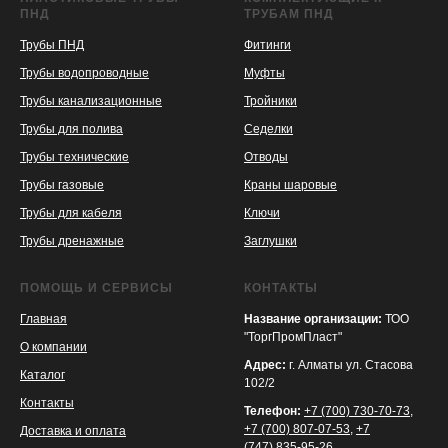
ПНД
ТРУБАМ ПНД
Трубы ПНД
Фитинги
Трубы водопроводные
Муфты
Трубы канализационные
Тройники
Трубы для полива
Седелки
Трубы технические
Отводы
KASPI
SATU
WILDBERRIES
Трубы газовые
Краны шаровые
Трубы для кабеля
Ключи
Трубы дренажные
Заглушки
ПОМОЩЬ И СЕРВИСЫ
КОНТАКТЫ
Главная
Название организации:
ТОО
"ТоргПромПласт"
О компании
Адрес:
г. Алматы ул. Стасова
Каталог
102/2
Контакты
Телефон:
+7 (700) 730-70-73
,
+7 (700) 807-07-53
,
+7
Доставка и оплата
(747) 835-95-26