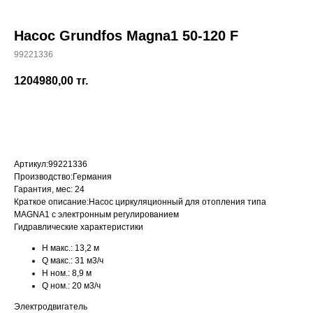
Насос Grundfos Magna1 50-120 F
99221336
+7 (700) 730-70-73
1204980,00
тг.
КУПИТЬ
Артикул:
99221336
Производство:
Германия
Гарантия, мес:
24
Краткое описание:
Насос циркуляционный для отопления типа
MAGNA1 с электронным регулированием
Гидравлические характеристики
H макс.:
13,2 м
Q макс.:
31 м3/ч
H ном.:
8,9 м
Q ном.:
20 м3/ч
Электродвигатель